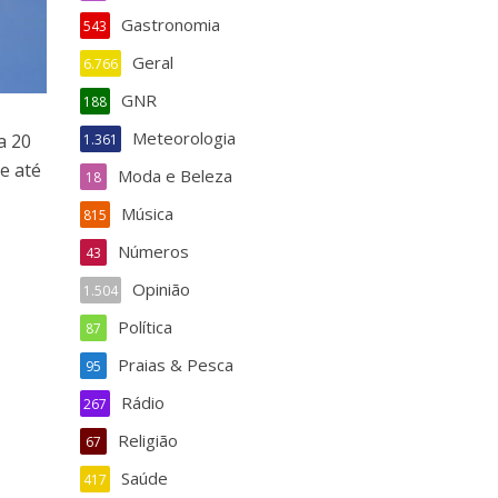
Gastronomia
543
Geral
6.766
GNR
188
Meteorologia
a 20
1.361
e até
Moda e Beleza
18
Música
815
Números
43
Opinião
1.504
Política
87
Praias & Pesca
95
Rádio
267
Religião
67
Saúde
417