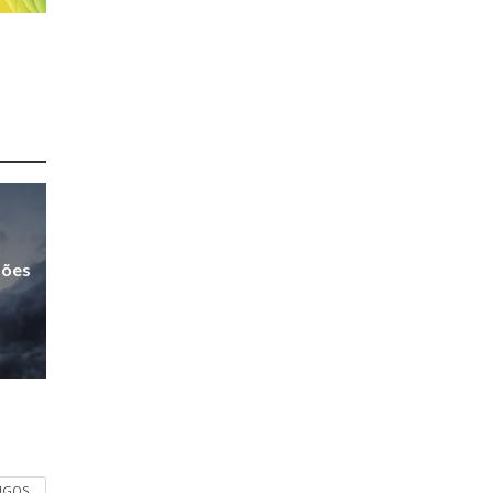
sões
TIGOS