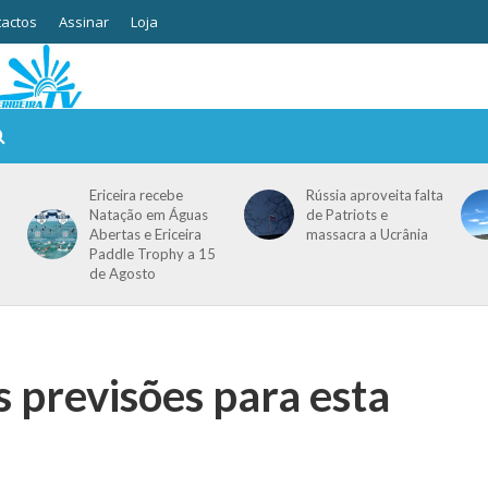
actos
Assinar
Loja
Ericeira recebe
Rússia aproveita falta
Natação em Águas
de Patriots e
Abertas e Ericeira
massacra a Ucrânia
Paddle Trophy a 15
de Agosto
s previsões para esta