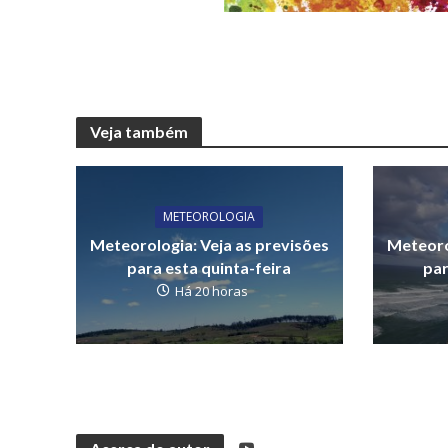
Veja também
METEOROLOGIA
Meteorologia: Veja as previsões
Meteoro
para esta quinta-feira
par
Há 20 horas