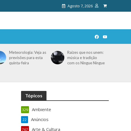
Agosto 7, 2026
Meteorologia: Veja as
Raízes que nos unem:
previsões para esta
música e tradição
quinta-feira
com os Ningue Ningue
Tópicos
Ambiente
329
Anúncios
22
Arte & Cultura
767