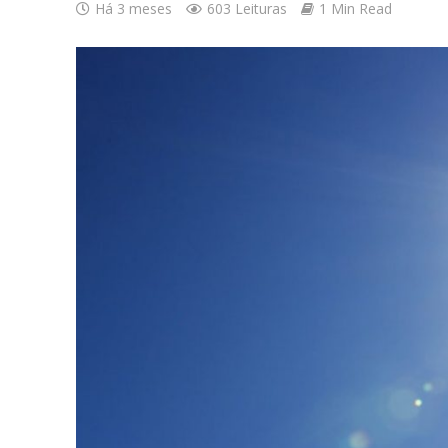
Há 3 meses
603 Leituras
1 Min Read