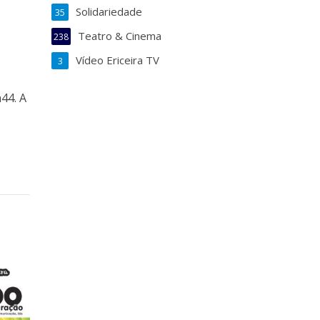
Solidariedade
35
Teatro & Cinema
238
Vídeo Ericeira TV
3
44. A