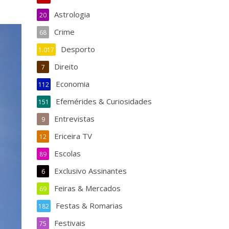
Astrologia
20
Crime
68
Desporto
1.017
Direito
7
Economia
112
Efemérides & Curiosidades
151
Entrevistas
9
Ericeira TV
12
Escolas
89
Exclusivo Assinantes
6
Feiras & Mercados
69
Festas & Romarias
182
Festivais
75