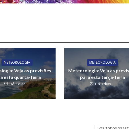
METEOROLOGIA
METEOROLOGIA
logia: Veja as previsões
Meteorologia: Veja as previ
a esta quarta-feira
para esta terça-feira
Há 2 dias
Há 3 dias
VER TODOS OS AR