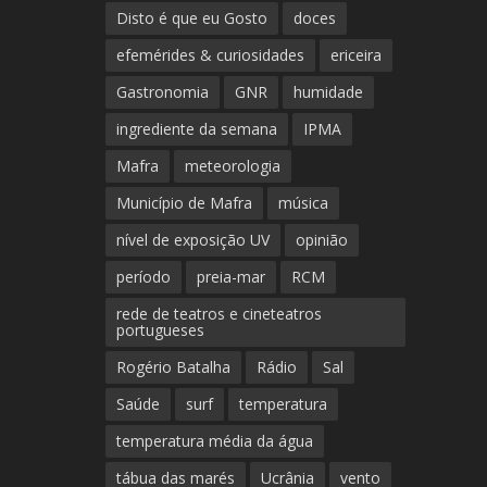
Disto é que eu Gosto
doces
efemérides & curiosidades
ericeira
Gastronomia
GNR
humidade
ingrediente da semana
IPMA
Mafra
meteorologia
Município de Mafra
música
nível de exposição UV
opinião
período
preia-mar
RCM
rede de teatros e cineteatros
portugueses
Rogério Batalha
Rádio
Sal
Saúde
surf
temperatura
temperatura média da água
tábua das marés
Ucrânia
vento