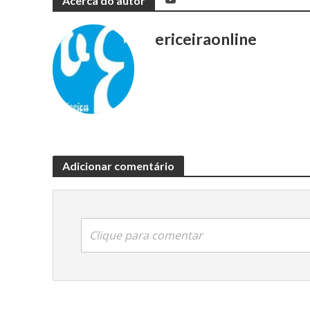
Acerca do autor
ericeiraonline
Adicionar comentário
Clique para comentar