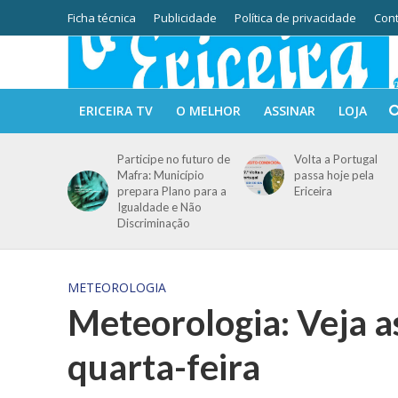
Ficha técnica
Publicidade
Política de privacidade
Cont
ERICEIRA TV
O MELHOR
ASSINAR
LOJA
Participe no futuro de
Volta a Portugal
Mafra: Município
passa hoje pela
prepara Plano para a
Ericeira
Igualdade e Não
Discriminação
METEOROLOGIA
Meteorologia: Veja a
quarta-feira