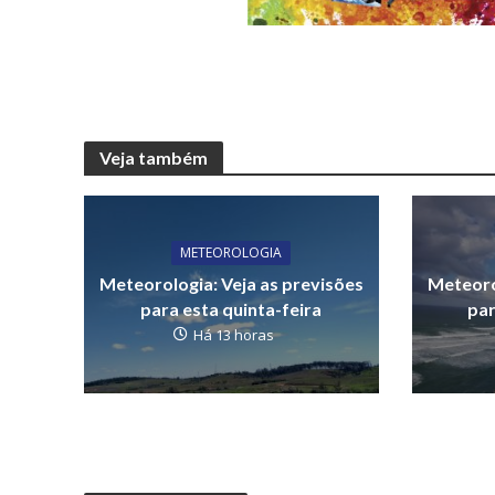
Veja também
METEOROLOGIA
Meteorologia: Veja as previsões
Meteoro
para esta quinta-feira
par
Há 13 horas