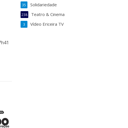
Solidariedade
35
Teatro & Cinema
238
Vídeo Ericeira TV
3
7h41