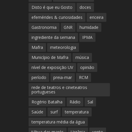
Disto é que eu Gosto
doces
efemérides & curiosidades
ericeira
Gastronomia
GNR
humidade
ingrediente da semana
IPMA
Mafra
meteorologia
Município de Mafra
música
nível de exposição UV
opinião
período
preia-mar
RCM
rede de teatros e cineteatros
portugueses
Rogério Batalha
Rádio
Sal
Saúde
surf
temperatura
temperatura média da água
tábua das marés
Ucrânia
vento