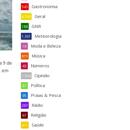
Gastronomia
543
Geral
6.766
GNR
188
Meteorologia
1.361
Moda e Beleza
18
Música
815
a 9 de
Números
43
, em
Opinião
1.504
Política
87
Praias & Pesca
95
Rádio
267
Religião
67
Saúde
417