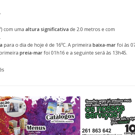
A
º) com uma
altura significativa
de 2.0 metros e com
.
a
para o dia de hoje é de 16ºC. A primeira
baixa-mar
foi às 0
 primeira
preia-mar
foi 01h16 e a seguinte será às 13h45.
és