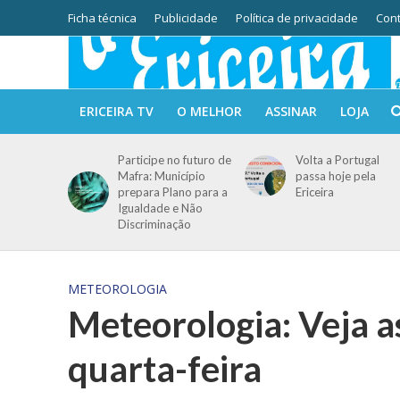
Ficha técnica
Publicidade
Política de privacidade
Cont
ERICEIRA TV
O MELHOR
ASSINAR
LOJA
Participe no futuro de
Volta a Portugal
Mafra: Município
passa hoje pela
prepara Plano para a
Ericeira
Igualdade e Não
Discriminação
METEOROLOGIA
Meteorologia: Veja a
quarta-feira