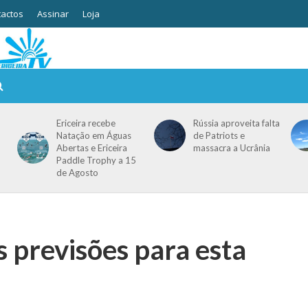
actos
Assinar
Loja
Ericeira recebe
Rússia aproveita falta
Natação em Águas
de Patriots e
Abertas e Ericeira
massacra a Ucrânia
Paddle Trophy a 15
de Agosto
s previsões para esta