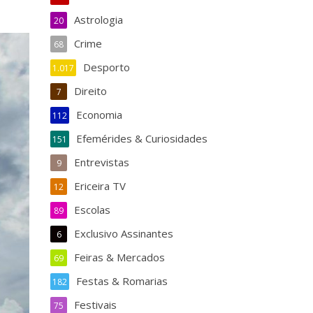
Astrologia
20
Crime
68
Desporto
1.017
Direito
7
Economia
112
Efemérides & Curiosidades
151
Entrevistas
9
Ericeira TV
12
Escolas
89
Exclusivo Assinantes
6
Feiras & Mercados
69
Festas & Romarias
182
Festivais
75