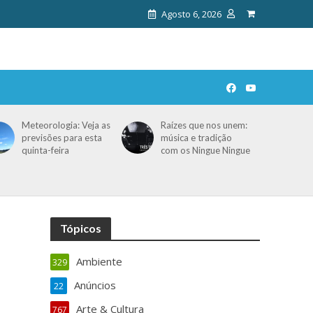
Agosto 6, 2026
Meteorologia: Veja as
Raízes que nos unem:
previsões para esta
música e tradição
quinta-feira
com os Ningue Ningue
Tópicos
Ambiente
329
Anúncios
22
Arte & Cultura
767