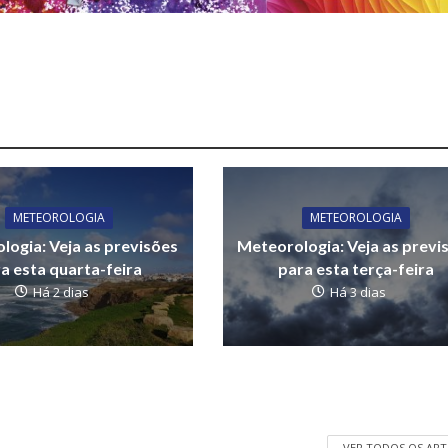
METEOROLOGIA
METEOROLOGIA
logia: Veja as previsões
Meteorologia: Veja as previ
a esta quarta-feira
para esta terça-feira
Há 2 dias
Há 3 dias
VER TODOS OS AR