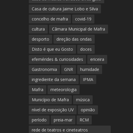
Casa de cultura Jaime Lobo e Silva
concelho de mafra
covid-19
cultura
Câmara Municipal de Mafra
desporto
direção das ondas
Disto é que eu Gosto
doces
efemérides & curiosidades
ericeira
Gastronomia
GNR
humidade
ingrediente da semana
IPMA
Mafra
meteorologia
Município de Mafra
música
nível de exposição UV
opinião
período
preia-mar
RCM
rede de teatros e cineteatros