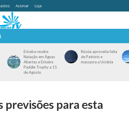
actos
Assinar
Loja
Ericeira recebe
Rússia aproveita falta
Natação em Águas
de Patriots e
Abertas e Ericeira
massacra a Ucrânia
Paddle Trophy a 15
de Agosto
s previsões para esta