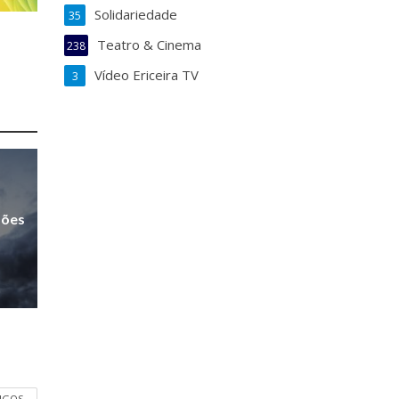
Solidariedade
35
Teatro & Cinema
238
Vídeo Ericeira TV
3
sões
TIGOS