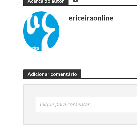
Acerca do autor
ericeiraonline
Adicionar comentário
Clique para comentar