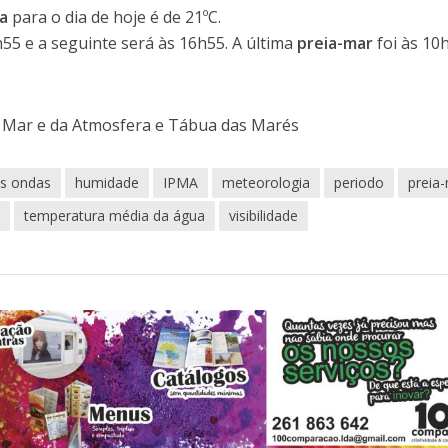
a
para o dia de hoje é de 21ºC.
h55 e a seguinte será às 16h55. A última
preia-mar
foi às 10
o Mar e da Atmosfera e Tábua das Marés
as ondas
humidade
IPMA
meteorologia
periodo
preia
a
temperatura média da água
visibilidade