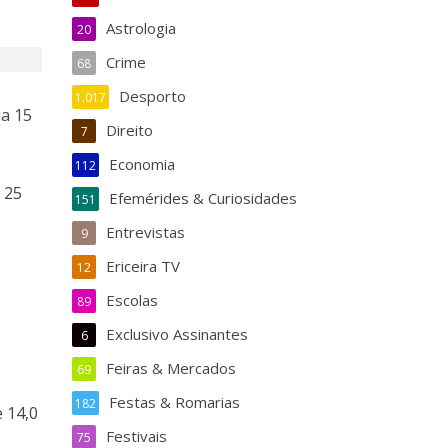
Astrologia
20
Crime
68
Desporto
1.017
ia 15
Direito
7
Economia
112
 25
Efemérides & Curiosidades
151
Entrevistas
9
Ericeira TV
12
Escolas
89
Exclusivo Assinantes
6
Feiras & Mercados
69
Festas & Romarias
182
 14,0
Festivais
75