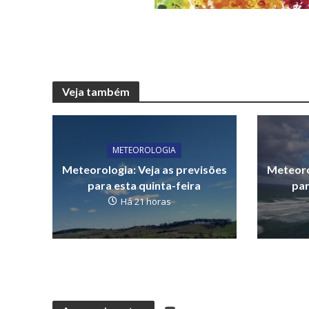
Veja também
METEOROLOGIA
Meteorologia: Veja as previsões
Meteoro
para esta quinta-feira
par
Há 21 horas