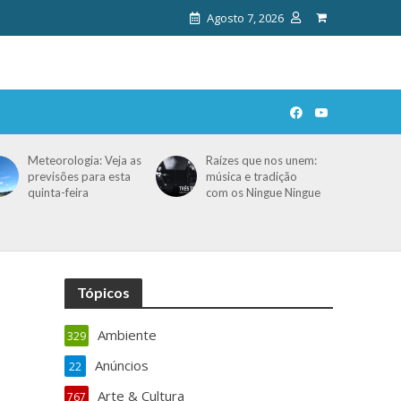
Agosto 7, 2026
Meteorologia: Veja as
Raízes que nos unem:
previsões para esta
música e tradição
quinta-feira
com os Ningue Ningue
Tópicos
Ambiente
329
Anúncios
22
Arte & Cultura
767