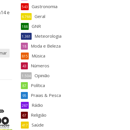
Gastronomia
543
h14 e
Geral
6.766
GNR
188
Meteorologia
1.361
Moda e Beleza
18
-mar
Música
815
Números
43
Opinião
1.504
Política
87
Praias & Pesca
95
Rádio
267
Religião
67
Saúde
417