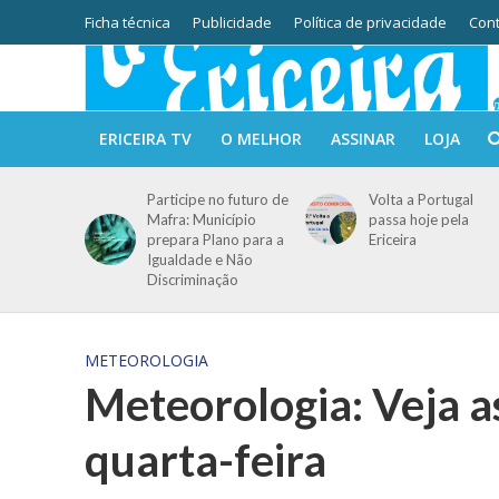
Ficha técnica
Publicidade
Política de privacidade
Cont
ERICEIRA TV
O MELHOR
ASSINAR
LOJA
Participe no futuro de
Volta a Portugal
Mafra: Município
passa hoje pela
prepara Plano para a
Ericeira
Igualdade e Não
Discriminação
METEOROLOGIA
Meteorologia: Veja a
quarta-feira