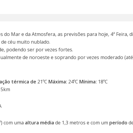
 do Mar e da Atmosfera, as previsões para hoje, 4ª Feira, d
 de céu muito nublado.
rde, podendo ser por vezes fortes.
dualmente de noroeste e soprando por vezes moderado (até
ação térmica de
21ºC
Máxima:
24ºC
Mínima:
18ºC
15km
A
º) com uma
altura média
de 1,3 metros e com um
período
de