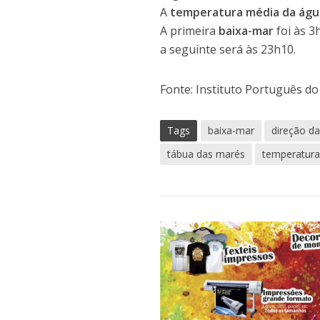
A
temperatura média da águ
A primeira
baixa-mar
foi às 3
a seguinte será às 23h10.
Fonte: Instituto Português d
Tags
baixa-mar
direção d
tábua das marés
temperatur