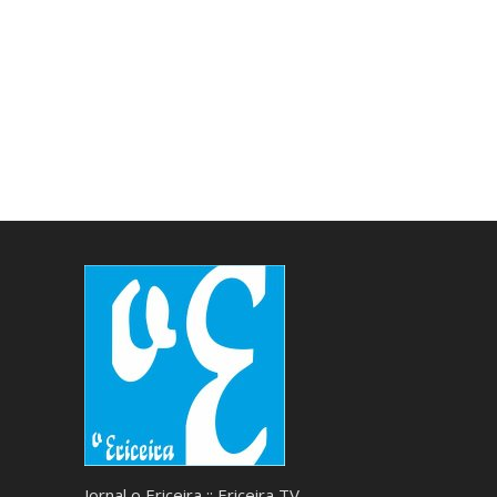
Jornal o Ericeira :: Ericeira TV