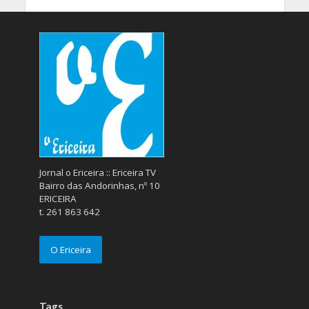
Jornal o Ericeira :: Ericeira TV
Bairro das Andorinhas, nº 10
ERICEIRA
t. 261 863 642
O Ericeira
Tags