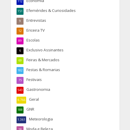
Economia
112
Efemérides & Curiosidades
151
Entrevistas
9
Ericeira TV
12
Escolas
89
Exclusivo Assinantes
6
Feiras & Mercados
69
Festas & Romarias
182
Festivais
75
Gastronomia
543
Geral
6.766
GNR
188
Meteorologia
1.361
Moda e Beleza
18