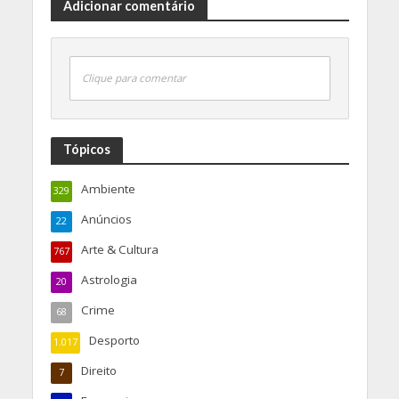
Adicionar comentário
Clique para comentar
Tópicos
Ambiente
329
Anúncios
22
Arte & Cultura
767
Astrologia
20
Crime
68
Desporto
1.017
Direito
7