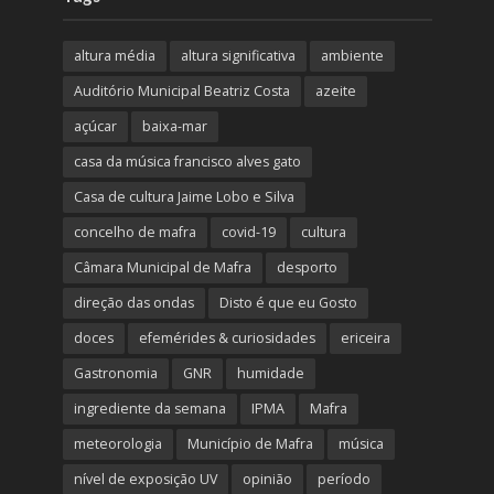
altura média
altura significativa
ambiente
Auditório Municipal Beatriz Costa
azeite
açúcar
baixa-mar
casa da música francisco alves gato
Casa de cultura Jaime Lobo e Silva
concelho de mafra
covid-19
cultura
Câmara Municipal de Mafra
desporto
direção das ondas
Disto é que eu Gosto
doces
efemérides & curiosidades
ericeira
Gastronomia
GNR
humidade
ingrediente da semana
IPMA
Mafra
meteorologia
Município de Mafra
música
nível de exposição UV
opinião
período