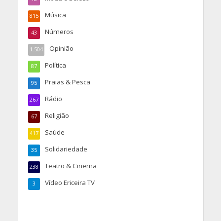
Música
815
Números
43
Opinião
1.504
Política
87
Praias & Pesca
95
Rádio
267
Religião
67
Saúde
417
Solidariedade
35
Teatro & Cinema
238
Vídeo Ericeira TV
3