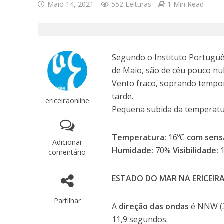
Maio 14, 2021
552 Leituras
1 Min Read
Segundo o Instituto Português
de Maio, são de céu pouco nu
Vento fraco, soprando tempo
tarde.
ericeiraonline
Pequena subida da temperat
Temperatura:
16ºC
com sens
Adicionar
Humidade:
70%
Visibilidade:
comentário
ESTADO DO MAR NA ERICEIR
Partilhar
A
direção das ondas
é NNW (
11,9 segundos.