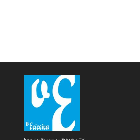
Jornal o Ericeira :: Ericeira TV