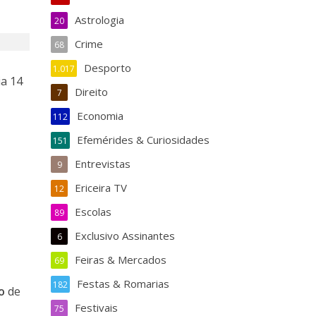
Astrologia
20
Crime
68
Desporto
1.017
ia 14
Direito
7
Economia
112
Efemérides & Curiosidades
151
Entrevistas
9
Ericeira TV
12
Escolas
89
Exclusivo Assinantes
6
Feiras & Mercados
69
Festas & Romarias
182
do
de
Festivais
75