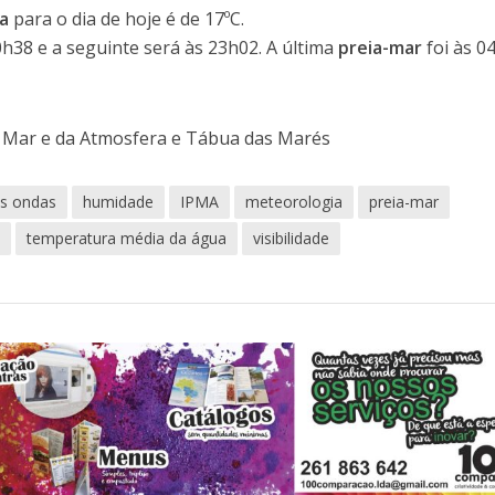
a
para o dia de hoje é de 17ºC.
0h38 e a seguinte será às 23h02. A última
preia-mar
foi às 0
o Mar e da Atmosfera e Tábua das Marés
as ondas
humidade
IPMA
meteorologia
preia-mar
a
temperatura média da água
visibilidade