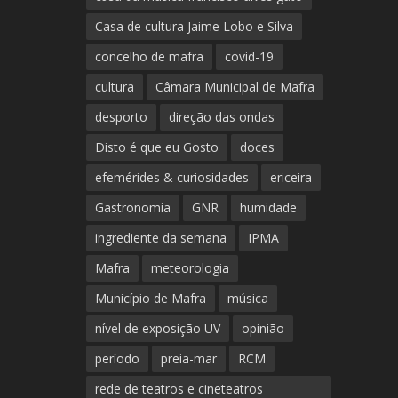
Casa de cultura Jaime Lobo e Silva
concelho de mafra
covid-19
cultura
Câmara Municipal de Mafra
desporto
direção das ondas
Disto é que eu Gosto
doces
efemérides & curiosidades
ericeira
Gastronomia
GNR
humidade
ingrediente da semana
IPMA
Mafra
meteorologia
Município de Mafra
música
nível de exposição UV
opinião
período
preia-mar
RCM
rede de teatros e cineteatros