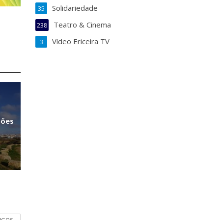
Solidariedade
35
Teatro & Cinema
238
Vídeo Ericeira TV
3
sões
TIGOS