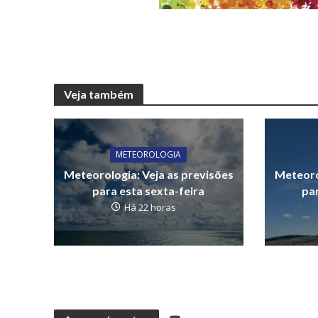
Veja também
METEOROLOGIA
Meteorologia: Veja as previsões
Meteoro
para esta sexta-feira
par
Há 22 horas