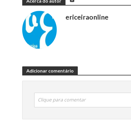
Acerca do autor
ericeiraonline
Adicionar comentário
Clique para comentar