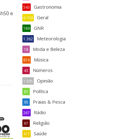
Gastronomia
543
4h50 e
Geral
6.769
GNR
189
Meteorologia
1.362
Moda e Beleza
18
Música
816
Números
43
Opinião
1.505
Política
87
Praias & Pesca
95
Rádio
267
Religião
67
Saúde
417