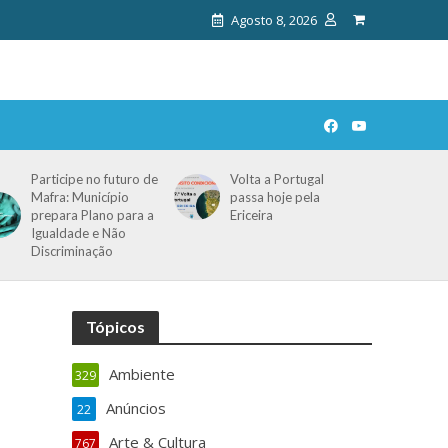
Agosto 8, 2026
Participe no futuro de
Volta a Portugal
Mafra: Município
passa hoje pela
prepara Plano para a
Ericeira
Igualdade e Não
Discriminação
Tópicos
Ambiente
329
Anúncios
22
Arte & Cultura
767