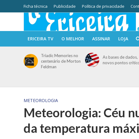
Ficha técnica
Publicidade
Política de privacidade
Cont
ERICEIRA TV
O MELHOR
ASSINAR
LOJA
Triadic Memories no
As bases de dados, 
centenário de Morton
novos pontos crític
Feldman
METEOROLOGIA
Meteorologia: Céu n
da temperatura máx