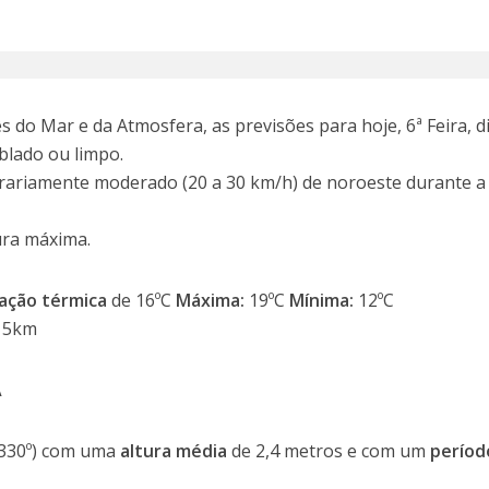
 do Mar e da Atmosfera, as previsões para hoje, 6ª Feira, d
blado ou limpo.
rariamente moderado (20 a 30 km/h) de noroeste durante a
ura máxima.
ação térmica
de 16ºC
Máxima:
19ºC
Mínima:
12ºC
15km
A
330º) com uma
altura média
de 2,4 metros e com um
perío