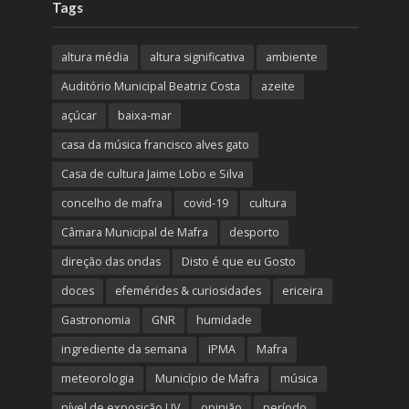
Tags
altura média
altura significativa
ambiente
Auditório Municipal Beatriz Costa
azeite
açúcar
baixa-mar
casa da música francisco alves gato
Casa de cultura Jaime Lobo e Silva
concelho de mafra
covid-19
cultura
Câmara Municipal de Mafra
desporto
direção das ondas
Disto é que eu Gosto
doces
efemérides & curiosidades
ericeira
Gastronomia
GNR
humidade
ingrediente da semana
IPMA
Mafra
meteorologia
Município de Mafra
música
nível de exposição UV
opinião
período