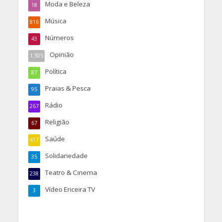
Moda e Beleza
18
Música
816
Números
43
Opinião
1.505
Política
87
Praias & Pesca
95
Rádio
267
Religião
67
Saúde
417
Solidariedade
35
Teatro & Cinema
238
Vídeo Ericeira TV
3