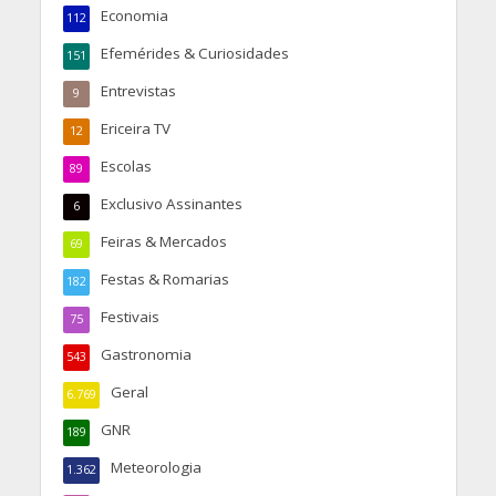
Economia
112
Efemérides & Curiosidades
151
Entrevistas
9
Ericeira TV
12
Escolas
89
Exclusivo Assinantes
6
Feiras & Mercados
69
Festas & Romarias
182
Festivais
75
Gastronomia
543
Geral
6.769
GNR
189
Meteorologia
1.362