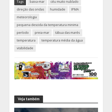
Tags
baixa-mar
céu muito nublado
direção das ondas
humidade
IPMA
meteorologia
pequena descida da temperatura minima
período
preia-mar
tábua das marés
temperatura
temperatura média da água
visibilidade
Veja também