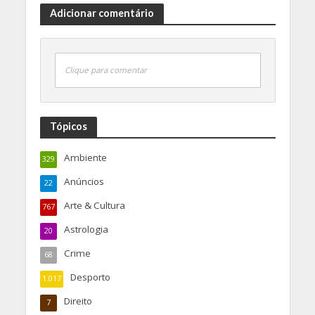
Adicionar comentário
Clique para comentar
Tópicos
Ambiente
329
Anúncios
22
Arte & Cultura
767
Astrologia
20
Crime
68
Desporto
1.017
Direito
7