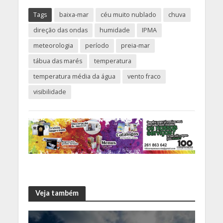
Tags
baixa-mar
céu muito nublado
chuva
direção das ondas
humidade
IPMA
meteorologia
período
preia-mar
tábua das marés
temperatura
temperatura média da água
vento fraco
visibilidade
Veja também