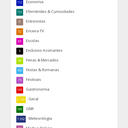
Economia
112
Efemérides & Curiosidades
151
Entrevistas
9
Ericeira TV
12
Escolas
89
Exclusivo Assinantes
6
Feiras & Mercados
69
Festas & Romarias
182
Festivais
75
Gastronomia
543
Geral
6.769
GNR
189
Meteorologia
1.362
Moda e Beleza