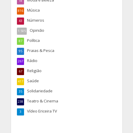
18
Música
816
Números
43
Opinião
1.505
Política
87
Praias & Pesca
95
Rádio
267
Religião
67
Saúde
417
Solidariedade
35
Teatro & Cinema
238
Vídeo Ericeira TV
3