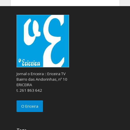
Jornal o Ericeira :: Ericeira TV
Bairro das Andorinhas, nº 10
ERICEIRA
t. 261 863 642
O Ericeira
Tags