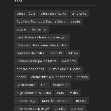
altura média
altura significativa
ambiente
Auditório Municipal Beatriz Costa
azeite
açúcar
baixa-mar
casa da música francisco alves gato
Casa de cultura Jaime Lobo e Silva
concelho de mafra
covid-19
cultura
Câmara Municipal de Mafra
desporto
direção das ondas
Disto é que eu Gosto
doces
efemérides & curiosidades
ericeira
Gastronomia
GNR
humidade
ingrediente da semana
IPMA
Mafra
meteorologia
Município de Mafra
música
nível de exposição UV
opinião
período