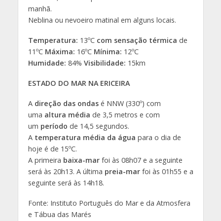
manhã.
Neblina ou nevoeiro matinal em alguns locais.
Temperatura:
13ºC
com sensação térmica
de
11ºC
Máxima:
16ºC
Mínima:
12ºC
Humidade:
84%
Visibilidade:
15km
ESTADO DO MAR NA ERICEIRA
A
direção das ondas
é NNW (330º) com
uma
altura média
de 3,5 metros e com
um
período
de 14,5 segundos.
A
temperatura média da água
para o dia de
hoje é de 15ºC.
A primeira
baixa-mar
foi às 08h07 e a seguinte
será às 20h13. A última
preia-mar
foi às 01h55 e a
seguinte será às 14h18.
Fonte: Instituto Português do Mar e da Atmosfera
e Tábua das Marés