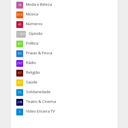
Moda e Beleza
18
Música
816
Números
43
Opinião
1.505
Política
87
Praias & Pesca
95
Rádio
267
Religião
67
Saúde
417
Solidariedade
35
Teatro & Cinema
238
Vídeo Ericeira TV
3