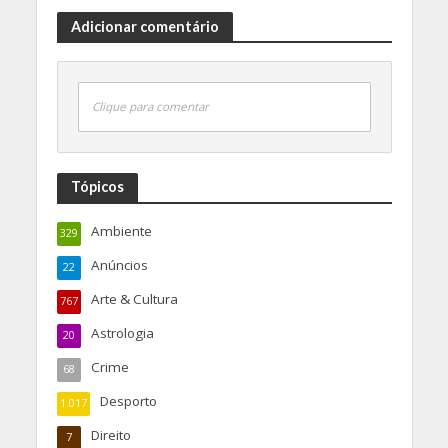
Adicionar comentário
Clique para comentar
Tópicos
Ambiente
329
Anúncios
22
Arte & Cultura
767
Astrologia
20
Crime
68
Desporto
1.017
Direito
7