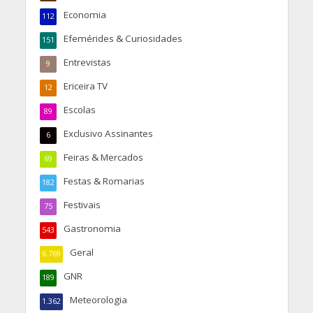
Economia
112
Efemérides & Curiosidades
151
Entrevistas
9
Ericeira TV
12
Escolas
89
Exclusivo Assinantes
6
Feiras & Mercados
69
Festas & Romarias
182
Festivais
75
Gastronomia
543
Geral
6.769
GNR
189
Meteorologia
1.362