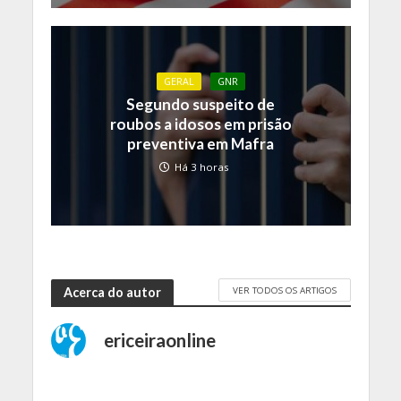
GERAL
GNR
Segundo suspeito de
roubos a idosos em prisão
preventiva em Mafra
Há 3 horas
VER TODOS OS ARTIGOS
Acerca do autor
ericeiraonline