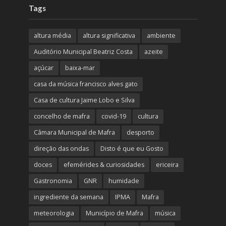
Tags
altura média
altura significativa
ambiente
Auditório Municipal Beatriz Costa
azeite
açúcar
baixa-mar
casa da música francisco alves gato
Casa de cultura Jaime Lobo e Silva
concelho de mafra
covid-19
cultura
Câmara Municipal de Mafra
desporto
direção das ondas
Disto é que eu Gosto
doces
efemérides & curiosidades
ericeira
Gastronomia
GNR
humidade
ingrediente da semana
IPMA
Mafra
meteorologia
Município de Mafra
música