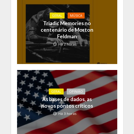
GERAL
MÚSICA
Triadic Memories no
centenário de Morton
Feldman
Há 2 horas
GERAL
OPINIÃO
As bases de dados, as
novos pontos críticos
Há 3 horas