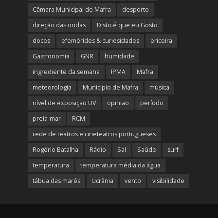
Câmara Municipal de Mafra
desporto
direção das ondas
Disto é que eu Gosto
doces
efemérides & curiosidades
ericeira
Gastronomia
GNR
humidade
ingrediente da semana
IPMA
Mafra
meteorologia
Município de Mafra
música
nível de exposição UV
opinião
período
preia-mar
RCM
rede de teatros e cineteatros portugueses
Rogério Batalha
Rádio
Sal
Saúde
surf
temperatura
temperatura média da água
tábua das marés
Ucrânia
vento
visibilidade