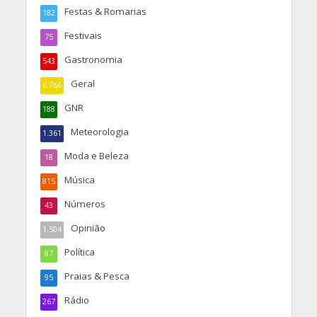
Festas & Romarias
182
Festivais
75
Gastronomia
543
Geral
6.766
GNR
188
Meteorologia
1.361
Moda e Beleza
18
Música
815
Números
43
Opinião
1.504
Política
87
Praias & Pesca
95
Rádio
267