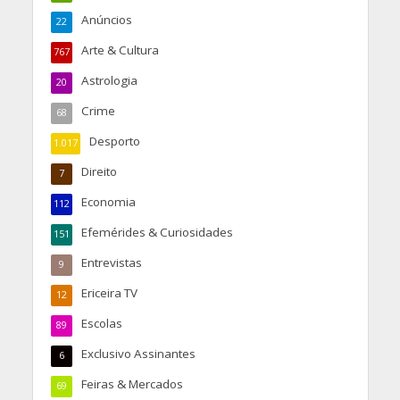
Anúncios
22
Arte & Cultura
767
Astrologia
20
Crime
68
Desporto
1.017
Direito
7
Economia
112
Efemérides & Curiosidades
151
Entrevistas
9
Ericeira TV
12
Escolas
89
Exclusivo Assinantes
6
Feiras & Mercados
69