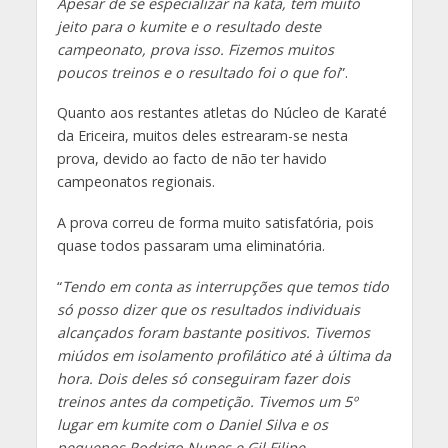
Apesar de se especializar na kata, tem muito
jeito para o kumite e o resultado deste
campeonato, prova isso. Fizemos muitos
poucos treinos e o resultado foi o que foi
”.
Quanto aos restantes atletas do Núcleo de Karaté
da Ericeira, muitos deles estrearam-se nesta
prova, devido ao facto de não ter havido
campeonatos regionais.
A prova correu de forma muito satisfatória, pois
quase todos passaram uma eliminatória.
“
Tendo em conta as interrupções que temos tido
só posso dizer que os resultados individuais
alcançados foram bastante positivos. Tivemos
miúdos em isolamento profilático até à última da
hora. Dois deles só conseguiram fazer dois
treinos antes da competição. Tivemos um 5º
lugar em kumite com o Daniel Silva e os
pequenos Rodrigo Nunes e Gil Filipe,