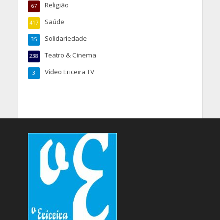
Religião
67
Saúde
417
Solidariedade
35
Teatro & Cinema
238
Vídeo Ericeira TV
3