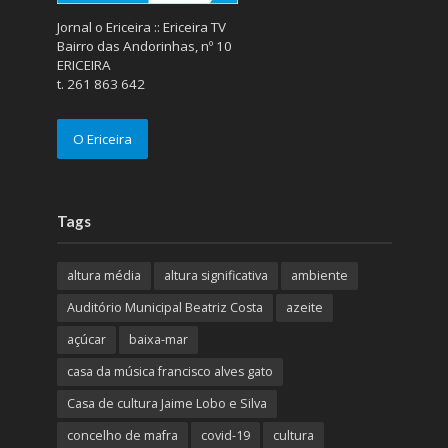
Jornal o Ericeira :: Ericeira TV
Bairro das Andorinhas, nº 10
ERICEIRA
t. 261 863 642
O Ericeira
Tags
altura média
altura significativa
ambiente
Auditório Municipal Beatriz Costa
azeite
açúcar
baixa-mar
casa da música francisco alves gato
Casa de cultura Jaime Lobo e Silva
concelho de mafra
covid-19
cultura