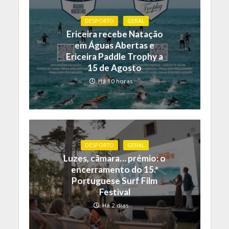
DESPORTO
GERAL
Ericeira recebe Natação
em Águas Abertas e
Ericeira Paddle Trophy a
15 de Agosto
Há 10 horas
DESPORTO
GERAL
Luzes, câmara… prémio: o
encerramento do 15.ª
Portuguese Surf Film
Festival
Há 2 dias