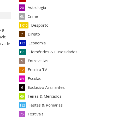
Astrologia
20
Crime
68
Desporto
1.015
o a
Direito
7
avio
Economia
rca de
112
Efemérides & Curiosidades
151
Entrevistas
9
Ericeira TV
12
Escolas
89
Exclusivo Assinantes
6
Feiras & Mercados
69
Festas & Romarias
182
Festivais
75