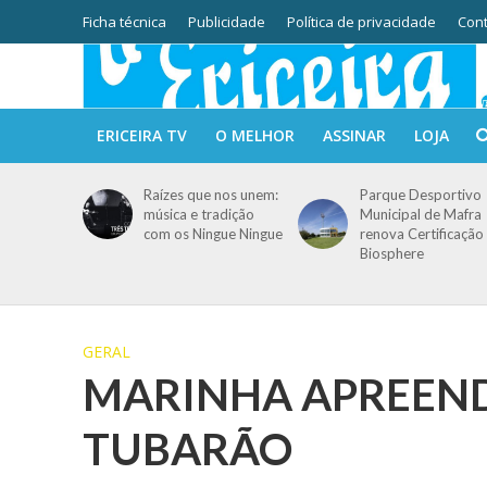
Ficha técnica
Publicidade
Política de privacidade
Cont
ERICEIRA TV
O MELHOR
ASSINAR
LOJA
Raízes que nos unem:
Parque Desportivo
música e tradição
Municipal de Mafra
com os Ningue Ningue
renova Certificação
Biosphere
GERAL
MARINHA APREEND
TUBARÃO