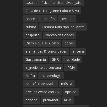
casa da música francisco alves gato
Casa de cultura Jaime Lobo e Silva
concelho de mafra
covid-19
cultura
Câmara Municipal de Mafra
desporto
direção das ondas
Disto é que eu Gosto
doces
efemérides & curiosidades
ericeira
Gastronomia
GNR
humidade
ingrediente da semana
IPMA
Mafra
meteorologia
Município de Mafra
música
nível de exposição UV
opinião
período
preia-mar
RCM