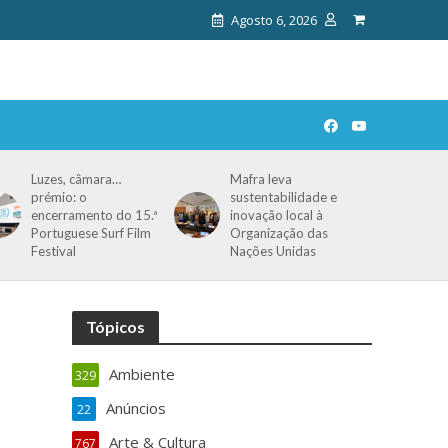
Agosto 6, 2026
Luzes, câmara…
Mafra leva
prémio: o
sustentabilidade e
encerramento do 15.ª
inovação local à
Portuguese Surf Film
Organização das
Festival
Nações Unidas
Tópicos
Ambiente
329
Anúncios
22
Arte & Cultura
767