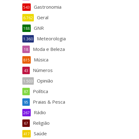
Gastronomia
543
Geral
6.762
GNR
188
Meteorologia
1.360
Moda e Beleza
18
Música
815
Números
43
Opinião
1.503
Política
87
Praias & Pesca
95
Rádio
267
Religião
67
Saúde
417