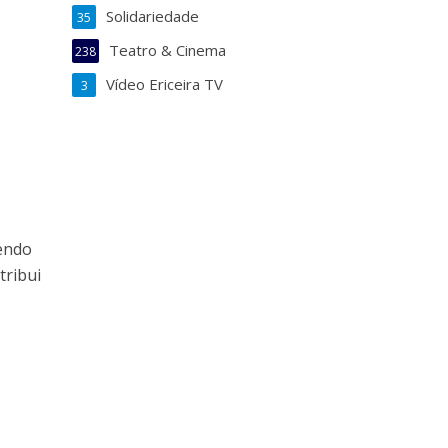
Solidariedade
35
Teatro & Cinema
238
Vídeo Ericeira TV
3
sendo
tribui
s