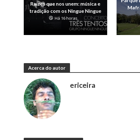
Parque 
Raízes que nos unem: música e
Mafra
tradição com os Ningue Ningue
Há 16 horas
Acerca do autor
ericeira