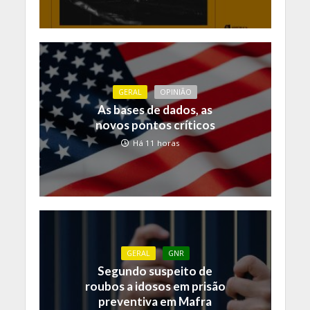
GERAL
OPINIÃO
As bases de dados, as
novos pontos críticos
Há 11 horas
GERAL
GNR
Segundo suspeito de
roubos a idosos em prisão
preventiva em Mafra