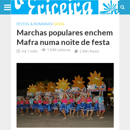
FESTAS & ROMARIAS
•
GERAL
Marchas populares enchem
Mafra numa noite de festa
1.049 Leituras
Há 1 mês
2 Min Read