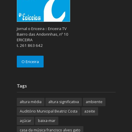
Jornal o Ericeira :: Ericeira TV
Bairro das Andorinhas, nº 10
ERICEIRA
t. 261 863 642
O Ericeira
Tags
altura média
altura significativa
ambiente
Auditório Municipal Beatriz Costa
azeite
açúcar
baixa-mar
casa da música francisco alves gato