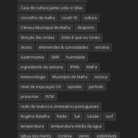
Casa de cultura Jaime Lobo e Silva
concelho de mafra
covid-19
cultura
Câmara Municipal de Mafra
desporto
direção das ondas
Disto é que eu Gosto
doces
efemérides & curiosidades
ericeira
Gastronomia
GNR
humidade
ingrediente da semana
IPMA
Mafra
meteorologia
Município de Mafra
música
nível de exposição UV
opinião
período
preia-mar
RCM
rede de teatros e cineteatros portugueses
Rogério Batalha
Rádio
Sal
Saúde
surf
temperatura
temperatura média da água
tábua das marés
Ucrânia
vento
visibilidade