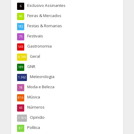
Exclusivo Assinantes
6
Feiras & Mercados
69
Festas & Romarias
182
Festivais
75
Gastronomia
543
Geral
6.769
GNR
189
Meteorologia
1.362
Moda e Beleza
18
Música
816
Números
43
Opinião
1.505
Política
87