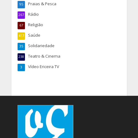
Praias & Pesca
95
Rádio
267
Religião
67
Saúde
417
Solidariedade
35
Teatro & Cinema
238
Vídeo Ericeira TV
3