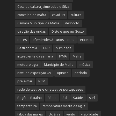
Casa de cultura Jaime Lobo e Silva
concelho de mafra
covid-19
cultura
Câmara Municipal de Mafra
desporto
direção das ondas
Disto é que eu Gosto
doces
efemérides & curiosidades
ericeira
Gastronomia
GNR
humidade
ingrediente da semana
IPMA
Mafra
meteorologia
Município de Mafra
música
nível de exposição UV
opinião
período
preia-mar
RCM
rede de teatros e cineteatros portugueses
Rogério Batalha
Rádio
Sal
Saúde
surf
temperatura
temperatura média da água
tábua das marés
Ucrânia
vento
visibilidade