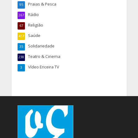
Praias & Pesca
95
Rádio
267
Religião
67
Saúde
417
Solidariedade
35
Teatro & Cinema
238
Vídeo Ericeira TV
3