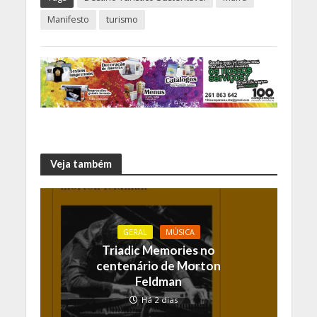
Manifesto
turismo
Veja também
GERAL
MÚSICA
Triadic Memories no
centenário de Morton
Feldman
Há 2 dias