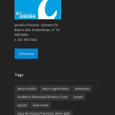
Jornal o Ericeira :: Ericeira TV
Bairro das Andorinhas, nº 10
ERICEIRA
t. 261 863 642
O Ericeira
Tags
altura média
altura significativa
ambiente
Auditório Municipal Beatriz Costa
azeite
açúcar
baixa-mar
casa da música francisco alves gato