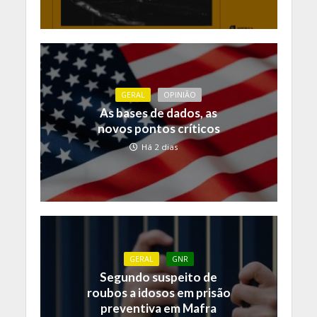
GERAL
OPINIÃO
As bases de dados, as
novos pontos críticos
Há 2 dias
GERAL
GNR
Segundo suspeito de
roubos a idosos em prisão
preventiva em Mafra