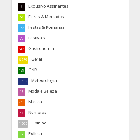
Exclusivo Assinantes
6
Feiras & Mercados
69
Festas & Romarias
182
Festivais
75
Gastronomia
543
Geral
6.769
GNR
189
Meteorologia
1.362
Moda e Beleza
18
Música
816
Números
43
Opinião
1.505
Política
87