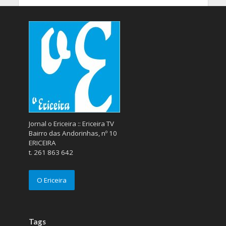
Jornal o Ericeira :: Ericeira TV
Bairro das Andorinhas, nº 10
ERICEIRA
t. 261 863 642
O Ericeira
Tags