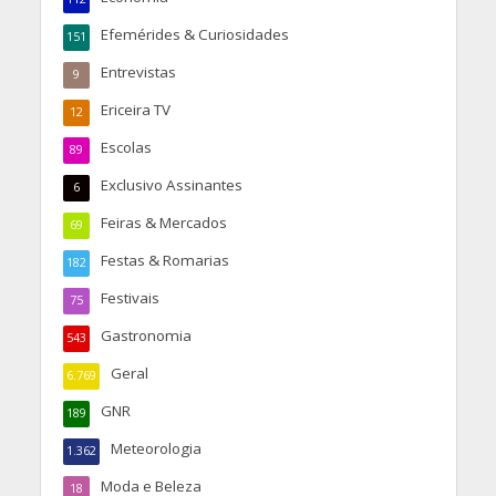
Efemérides & Curiosidades
151
Entrevistas
9
Ericeira TV
12
Escolas
89
Exclusivo Assinantes
6
Feiras & Mercados
69
Festas & Romarias
182
Festivais
75
Gastronomia
543
Geral
6.769
GNR
189
Meteorologia
1.362
Moda e Beleza
18