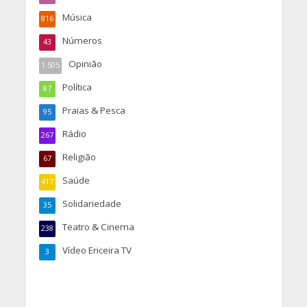
Música
816
Números
43
Opinião
1.505
Política
87
Praias & Pesca
95
Rádio
267
Religião
67
Saúde
417
Solidariedade
35
Teatro & Cinema
238
Vídeo Ericeira TV
3