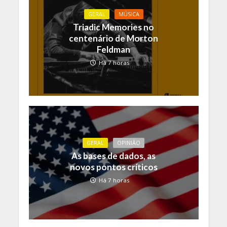
GERAL
MÚSICA
Triadic Memories no
centenário de Morton
Feldman
Há 7 horas
GERAL
OPINIÃO
As bases de dados, as
novos pontos críticos
Há 7 horas