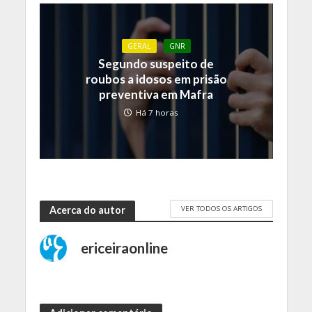
GERAL
GNR
Segundo suspeito de
roubos a idosos em prisão
preventiva em Mafra
Há 7 horas
VER TODOS OS ARTIGOS
Acerca do autor
ericeiraonline