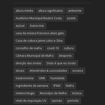
altura média
altura significativa
ambiente
Auditório Municipal Beatriz Costa
azeite
açúcar
baixa-mar
casa da música francisco alves gato
Casa de cultura Jaime Lobo e Silva
concelho de mafra
covid-19
cultura
Câmara Municipal de Mafra
desporto
direção das ondas
Disto é que eu Gosto
doces
efemérides & curiosidades
ericeira
Gastronomia
GNR
humidade
ingrediente da semana
IPMA
Mafra
meteorologia
Município de Mafra
música
nível de exposição UV
opinião
período