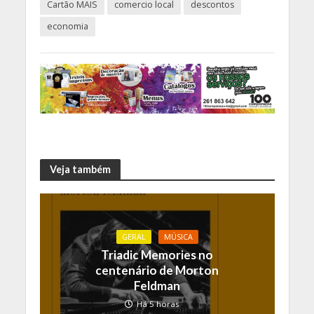
Cartão MAIS
comercio local
descontos
economia
Veja também
GERAL
MÚSICA
Triadic Memories no
centenário de Morton
Feldman
Há 5 horas