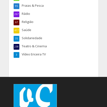
Praias & Pesca
95
Rádio
267
Religião
67
Saúde
417
Solidariedade
35
Teatro & Cinema
238
Vídeo Ericeira TV
3