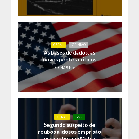
GERAL
OPINIÃO
As bases de dados, as
novos pontos críticos
Há 5 horas
GERAL
GNR
Segundo suspeito de
roubos a idosos em prisão
preventiva em Mafra