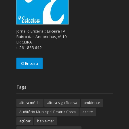
Jornal o Ericeira :: Ericeira TV
Bairro das Andorinhas, nº 10
ERICEIRA
t. 261 863 642
O Ericeira
Tags
altura média
altura significativa
ambiente
Auditório Municipal Beatriz Costa
azeite
açúcar
baixa-mar