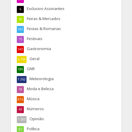
Exclusivo Assinantes
6
Feiras & Mercados
69
Festas & Romarias
182
Festivais
75
Gastronomia
543
Geral
6.769
GNR
189
Meteorologia
1.362
Moda e Beleza
18
Música
816
Números
43
Opinião
1.505
Política
87