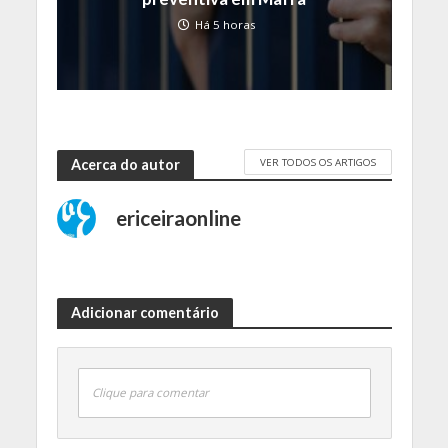
Há 5 horas
VER TODOS OS ARTIGOS
Acerca do autor
ericeiraonline
Adicionar comentário
Clique para comentar