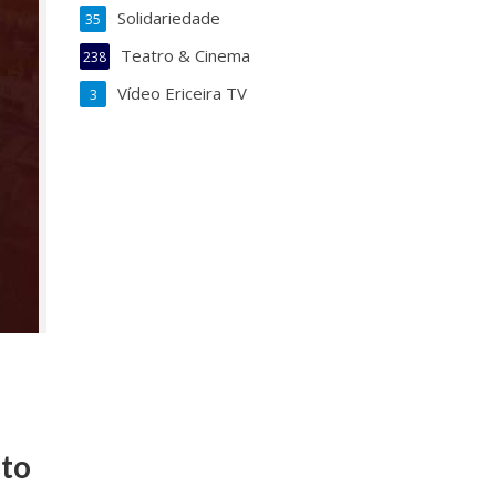
Solidariedade
35
Teatro & Cinema
238
Vídeo Ericeira TV
3
e
uto