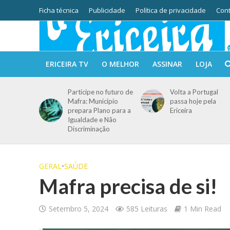
Ficha técnica
Publicidade
Política de privacidade
Cont
ERICEIRA TV
O MELHOR
ASSINAR
LOJA
Participe no futuro de
Volta a Portugal
Mafra: Município
passa hoje pela
prepara Plano para a
Ericeira
Igualdade e Não
Discriminação
GERAL
•
SAÚDE
Mafra precisa de si!
Setembro 5, 2024
585 Leituras
1 Min Read