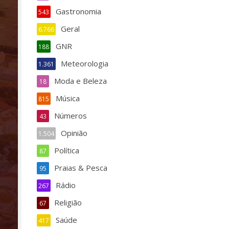
Gastronomia
543
Geral
6.766
GNR
188
Meteorologia
1.361
Moda e Beleza
18
Música
815
Números
43
Opinião
1.504
Política
87
Praias & Pesca
95
Rádio
267
Religião
67
Saúde
417