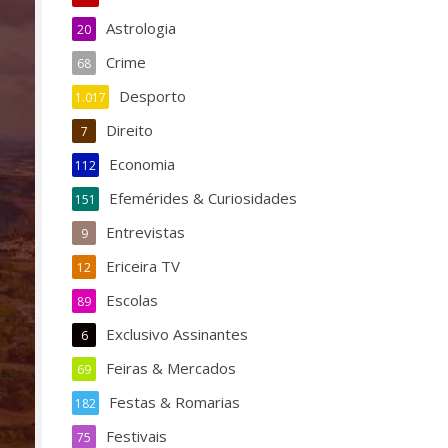
Astrologia
20
Crime
68
Desporto
1.017
Direito
7
Economia
112
Efemérides & Curiosidades
151
Entrevistas
9
Ericeira TV
12
Escolas
89
Exclusivo Assinantes
6
Feiras & Mercados
69
Festas & Romarias
182
Festivais
75