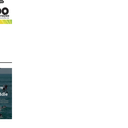
em
ddle