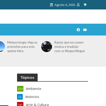
Agosto 6, 2026
Meteorologia: Veja as
Raízes que nos unem:
previsões para esta
música e tradição
quinta-feira
com os Ningue Ningue
Tópicos
Ambiente
329
Anúncios
22
Arte & Cultura
767