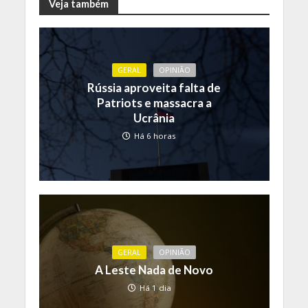
Veja também
GERAL
OPINIÃO
Rússia aproveita falta de
Patriots e massacra a
Ucrânia
Há 6 horas
GERAL
OPINIÃO
A Leste Nada de Novo
Há 1 dia