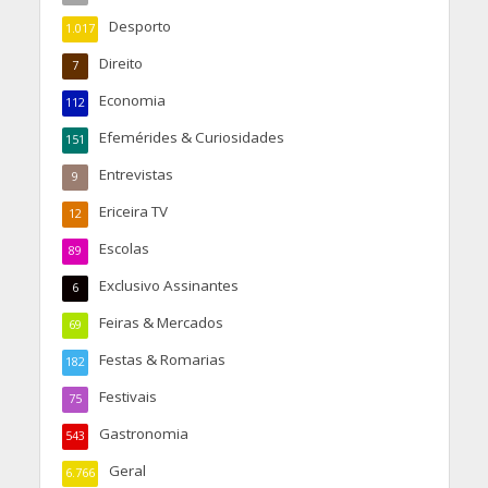
Desporto
1.017
Direito
7
Economia
112
Efemérides & Curiosidades
151
Entrevistas
9
Ericeira TV
12
Escolas
89
Exclusivo Assinantes
6
Feiras & Mercados
69
Festas & Romarias
182
Festivais
75
Gastronomia
543
Geral
6.766