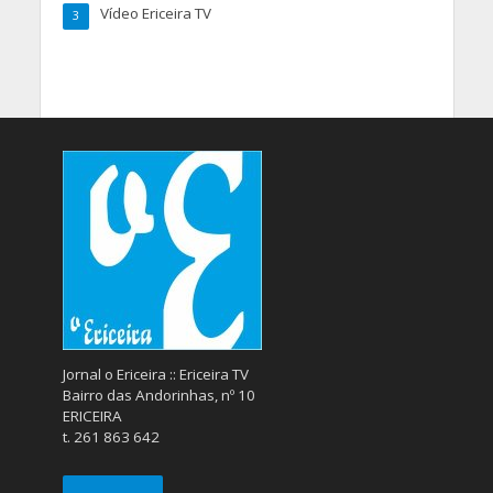
Vídeo Ericeira TV
3
Jornal o Ericeira :: Ericeira TV
Bairro das Andorinhas, nº 10
ERICEIRA
t. 261 863 642