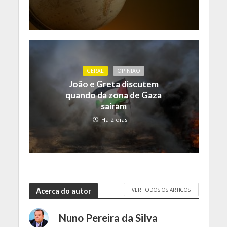
GERAL
OPINIÃO
João e Greta discutem
quando da zona de Gaza
saíram
Há 2 dias
VER TODOS OS ARTIGOS
Acerca do autor
Nuno Pereira da Silva