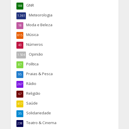
GNR
188
Meteorologia
1.361
Moda e Beleza
18
Música
815
Números
43
Opinião
1.504
Política
87
Praias & Pesca
95
Rádio
267
Religião
67
Saúde
417
Solidariedade
35
Teatro & Cinema
238