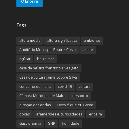
O Ericeira
Tags
altura média
altura significativa
ambiente
Auditório Municipal Beatriz Costa
azeite
açúcar
baixa-mar
casa da música francisco alves gato
Casa de cultura Jaime Lobo e Silva
concelho de mafra
covid-19
cultura
Câmara Municipal de Mafra
desporto
direção das ondas
Disto é que eu Gosto
doces
efemérides & curiosidades
ericeira
Gastronomia
GNR
humidade