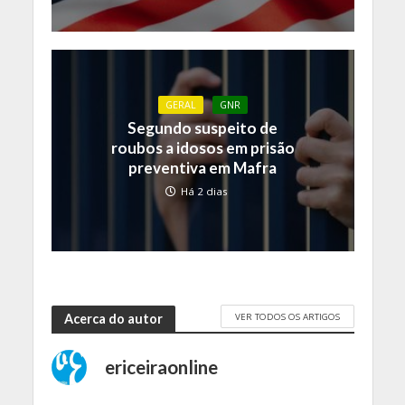
GERAL
GNR
Segundo suspeito de
roubos a idosos em prisão
preventiva em Mafra
Há 2 dias
VER TODOS OS ARTIGOS
Acerca do autor
ericeiraonline