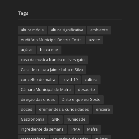
Tags
altura média
altura significativa
ambiente
Auditório Municipal Beatriz Costa
azeite
açúcar
baixa-mar
casa da música francisco alves gato
Casa de cultura Jaime Lobo e Silva
concelho de mafra
covid-19
cultura
Câmara Municipal de Mafra
desporto
direção das ondas
Disto é que eu Gosto
doces
efemérides & curiosidades
ericeira
Gastronomia
GNR
humidade
ingrediente da semana
IPMA
Mafra