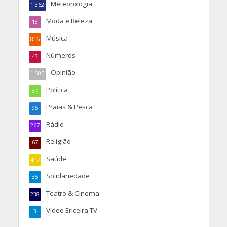
Meteorologia
1.362
Moda e Beleza
18
Música
816
Números
43
Opinião
1.505
Política
87
Praias & Pesca
95
Rádio
267
Religião
67
Saúde
417
Solidariedade
35
Teatro & Cinema
238
Vídeo Ericeira TV
3