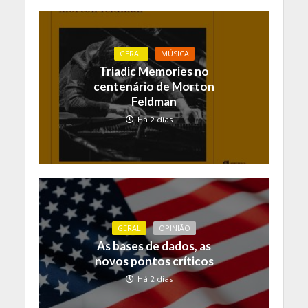
GERAL
MÚSICA
Triadic Memories no
centenário de Morton
Feldman
Há 2 dias
GERAL
OPINIÃO
As bases de dados, as
novos pontos críticos
Há 2 dias