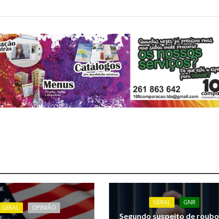
GERAL
GNR
GERAL
OPINIÃO
Segundo suspeito de roubo