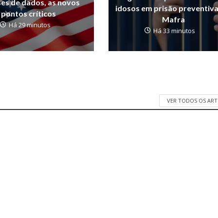
ses de dados, as novos
idosos em prisão preventiv
pontos críticos
Mafra
Há 29 minutos
Há 33 minutos
VER TODOS OS AR