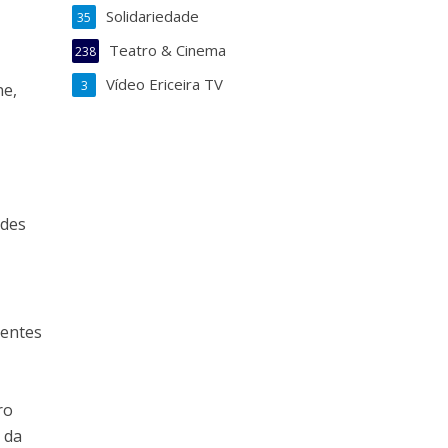
Solidariedade
35
Teatro & Cinema
238
Vídeo Ericeira TV
3
ne,
ades
dentes
ro
 da