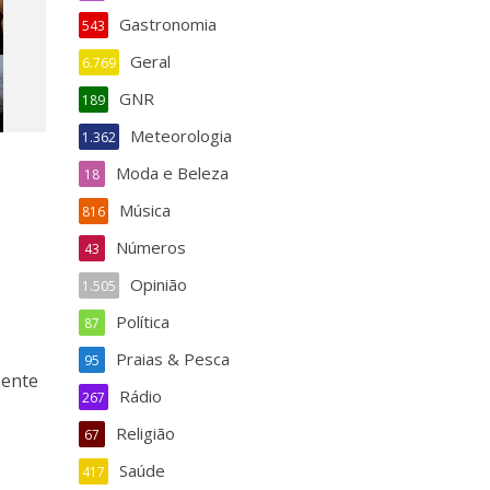
Gastronomia
543
Geral
6.769
GNR
189
Meteorologia
1.362
Moda e Beleza
18
Música
816
Números
43
Opinião
1.505
Política
87
Praias & Pesca
95
sente
Rádio
267
Religião
67
a
Saúde
417