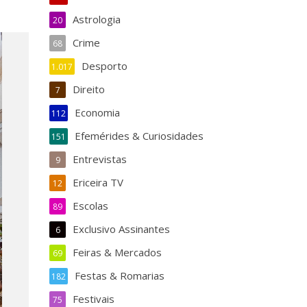
Astrologia
20
Crime
68
Desporto
1.017
Direito
7
Economia
112
Efemérides & Curiosidades
151
Entrevistas
9
Ericeira TV
12
Escolas
89
Exclusivo Assinantes
6
Feiras & Mercados
69
Festas & Romarias
182
Festivais
75