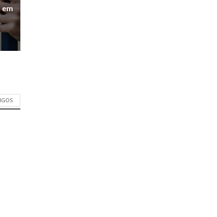
a em
TIGOS