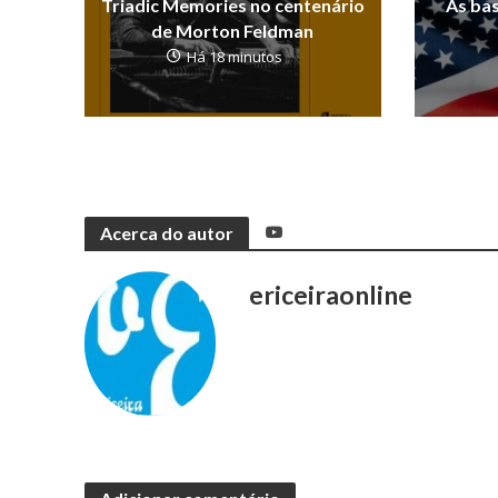
Triadic Memories no centenário
As ba
de Morton Feldman
Há 18 minutos
Acerca do autor
ericeiraonline