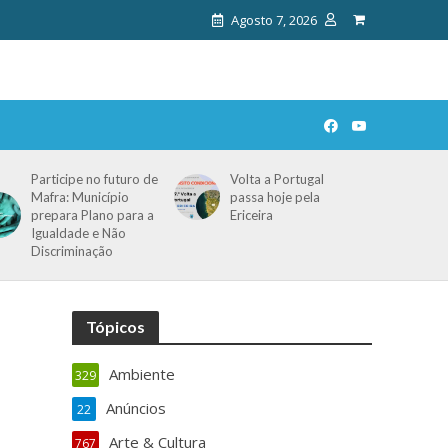
Agosto 7, 2026
Participe no futuro de
Volta a Portugal
Mafra: Município
passa hoje pela
prepara Plano para a
Ericeira
Igualdade e Não
Discriminação
Tópicos
Ambiente
329
Anúncios
22
Arte & Cultura
767