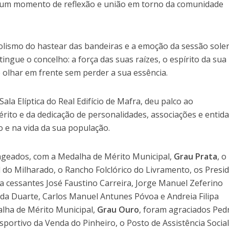
 num momento de reflexão e união em torno da comunidade
bolismo do hastear das bandeiras e a emoção da sessão sole
ingue o concelho: a força das suas raízes, o espírito da sua
 olhar em frente sem perder a sua essência.
Sala Elíptica do Real Edifício de Mafra, deu palco ao
rito e da dedicação de personalidades, associações e entid
 e na vida da sua população.
geados, com a Medalha de Mérito Municipal,
Grau Prata
, o
l do Milharado, o Rancho Folclórico do Livramento, os Presi
a cessantes José Faustino Carreira, Jorge Manuel Zeferino
nda Duarte, Carlos Manuel Antunes Póvoa e Andreia Filipa
lha de Mérito Municipal,
Grau Ouro
, foram agraciados Ped
portivo da Venda do Pinheiro, o Posto de Assistência Social