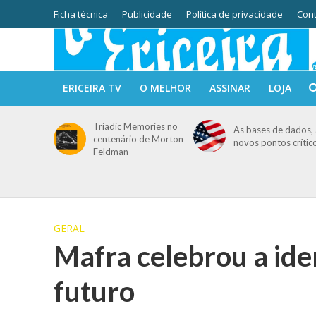
Ficha técnica
Publicidade
Política de privacidade
Cont
ERICEIRA TV
O MELHOR
ASSINAR
LOJA
Triadic Memories no
As bases de dados, 
centenário de Morton
novos pontos crític
Feldman
GERAL
Mafra celebrou a ide
futuro