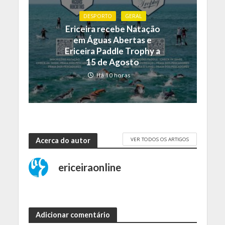
DESPORTO
GERAL
Ericeira recebe Natação
em Águas Abertas e
Ericeira Paddle Trophy a
15 de Agosto
Há 10 horas
VER TODOS OS ARTIGOS
Acerca do autor
ericeiraonline
Adicionar comentário