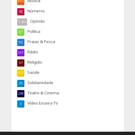
Música
815
Números
43
Opinião
1.504
Política
87
Praias & Pesca
95
Rádio
267
Religião
67
Saúde
417
Solidariedade
35
Teatro & Cinema
238
Vídeo Ericeira TV
3