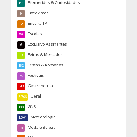
Efemérides & Curiosidades
151
Entrevistas
9
Ericeira TV
12
Escolas
89
Exclusivo Assinantes
6
Feiras & Mercados
69
Festas & Romarias
182
Festivais
75
Gastronomia
543
Geral
6.766
GNR
188
Meteorologia
1.361
Moda e Beleza
18