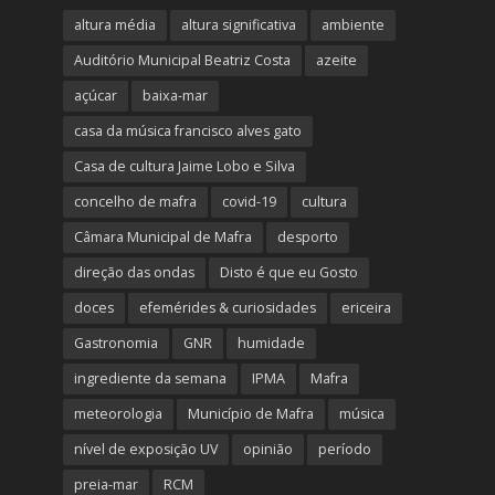
altura média
altura significativa
ambiente
Auditório Municipal Beatriz Costa
azeite
açúcar
baixa-mar
casa da música francisco alves gato
Casa de cultura Jaime Lobo e Silva
concelho de mafra
covid-19
cultura
Câmara Municipal de Mafra
desporto
direção das ondas
Disto é que eu Gosto
doces
efemérides & curiosidades
ericeira
Gastronomia
GNR
humidade
ingrediente da semana
IPMA
Mafra
meteorologia
Município de Mafra
música
nível de exposição UV
opinião
período
preia-mar
RCM