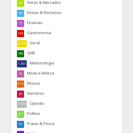
Feiras & Mercados
69
Festas & Romarias
182
Festivais
75
Gastronomia
543
Geral
6.766
GNR
188
Meteorologia
1.361
Moda e Beleza
18
Música
815
Números
43
Opinião
1.504
Política
87
Praias & Pesca
95