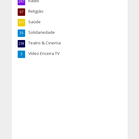
Rádio
267
Religião
67
Saúde
417
Solidariedade
35
Teatro & Cinema
238
Vídeo Ericeira TV
3