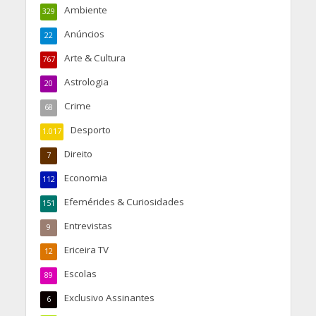
Ambiente
329
Anúncios
22
Arte & Cultura
767
Astrologia
20
Crime
68
Desporto
1.017
Direito
7
Economia
112
Efemérides & Curiosidades
151
Entrevistas
9
Ericeira TV
12
Escolas
89
Exclusivo Assinantes
6