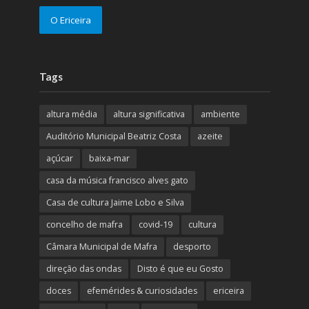
O Ericeira
Tags
altura média
altura significativa
ambiente
Auditório Municipal Beatriz Costa
azeite
açúcar
baixa-mar
casa da música francisco alves gato
Casa de cultura Jaime Lobo e Silva
concelho de mafra
covid-19
cultura
Câmara Municipal de Mafra
desporto
direção das ondas
Disto é que eu Gosto
doces
efemérides & curiosidades
ericeira