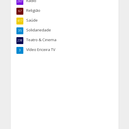
Rádio
267
Religião
67
Saúde
417
Solidariedade
35
Teatro & Cinema
238
Vídeo Ericeira TV
3