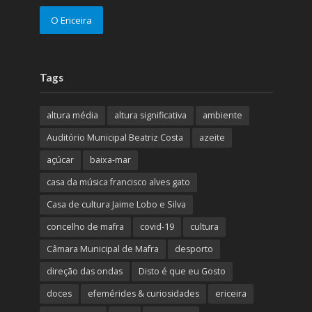
O Ericeira
Tags
altura média
altura significativa
ambiente
Auditório Municipal Beatriz Costa
azeite
açúcar
baixa-mar
casa da música francisco alves gato
Casa de cultura Jaime Lobo e Silva
concelho de mafra
covid-19
cultura
Câmara Municipal de Mafra
desporto
direção das ondas
Disto é que eu Gosto
doces
efemérides & curiosidades
ericeira