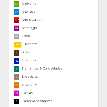
Ambiente
329
Anúncios
22
Arte & Cultura
767
Astrologia
20
Crime
68
Desporto
1.015
Direito
7
Economia
112
Efemérides & Curiosidades
151
Entrevistas
9
Ericeira TV
12
Escolas
89
Exclusivo Assinantes
6