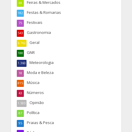
Feiras & Mercados
69
Festas & Romarias
182
Festivais
75
Gastronomia
543
Geral
6.762
GNR
188
Meteorologia
1.360
Moda e Beleza
18
Música
815
Números
43
Opinião
1.503
Política
87
Praias & Pesca
95