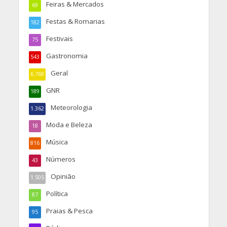
Feiras & Mercados
69
Festas & Romarias
182
Festivais
75
Gastronomia
543
Geral
6.769
GNR
189
Meteorologia
1.362
Moda e Beleza
18
Música
816
Números
43
Opinião
1.505
Política
87
Praias & Pesca
95