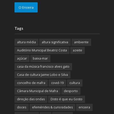
O Ericeira
Tags
altura média
altura significativa
ambiente
Auditório Municipal Beatriz Costa
azeite
açúcar
baixa-mar
casa da música francisco alves gato
Casa de cultura Jaime Lobo e Silva
concelho de mafra
covid-19
cultura
Câmara Municipal de Mafra
desporto
direção das ondas
Disto é que eu Gosto
doces
efemérides & curiosidades
ericeira