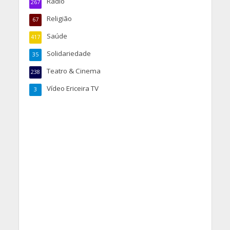
Rádio
267
Religião
67
Saúde
417
Solidariedade
35
Teatro & Cinema
238
Vídeo Ericeira TV
3