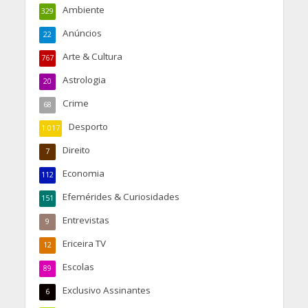
Ambiente
329
Anúncios
22
Arte & Cultura
767
Astrologia
20
Crime
68
Desporto
1.017
Direito
7
Economia
112
Efemérides & Curiosidades
151
Entrevistas
9
Ericeira TV
12
Escolas
89
Exclusivo Assinantes
6