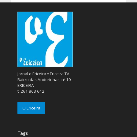
Jornal o Ericeira :: Ericeira TV
Bairro das Andorinhas, nº 10
ERICEIRA
t. 261 863 642
O Ericeira
Tags