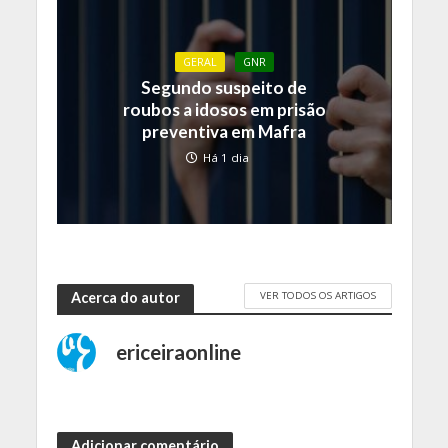
GERAL
GNR
Segundo suspeito de
roubos a idosos em prisão
preventiva em Mafra
Há 1 dia
VER TODOS OS ARTIGOS
Acerca do autor
ericeiraonline
Adicionar comentário