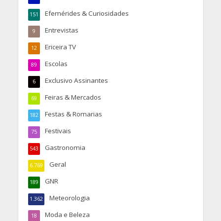
Efemérides & Curiosidades
151
Entrevistas
9
Ericeira TV
12
Escolas
89
Exclusivo Assinantes
6
Feiras & Mercados
69
Festas & Romarias
182
Festivais
75
Gastronomia
543
Geral
6.769
GNR
189
Meteorologia
1.362
Moda e Beleza
18