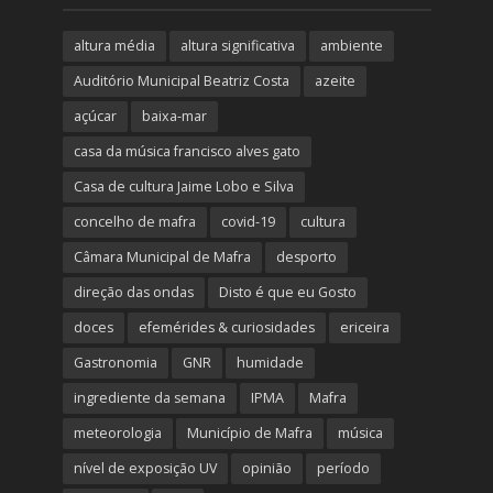
altura média
altura significativa
ambiente
Auditório Municipal Beatriz Costa
azeite
açúcar
baixa-mar
casa da música francisco alves gato
Casa de cultura Jaime Lobo e Silva
concelho de mafra
covid-19
cultura
Câmara Municipal de Mafra
desporto
direção das ondas
Disto é que eu Gosto
doces
efemérides & curiosidades
ericeira
Gastronomia
GNR
humidade
ingrediente da semana
IPMA
Mafra
meteorologia
Município de Mafra
música
nível de exposição UV
opinião
período