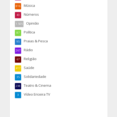
Música
816
Números
43
Opinião
1.505
Política
87
Praias & Pesca
95
Rádio
267
Religião
67
Saúde
417
Solidariedade
35
Teatro & Cinema
238
Vídeo Ericeira TV
3