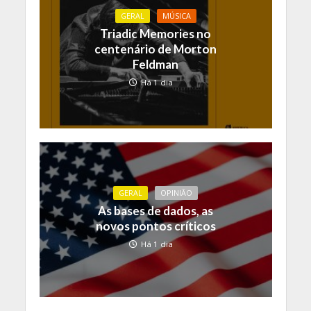
GERAL
MÚSICA
Triadic Memories no
centenário de Morton
Feldman
Há 1 dia
GERAL
OPINIÃO
As bases de dados, as
novos pontos críticos
Há 1 dia