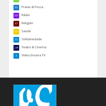
Praias & Pesca
95
Rádio
267
Religião
67
Saúde
417
Solidariedade
35
Teatro & Cinema
238
Vídeo Ericeira TV
3