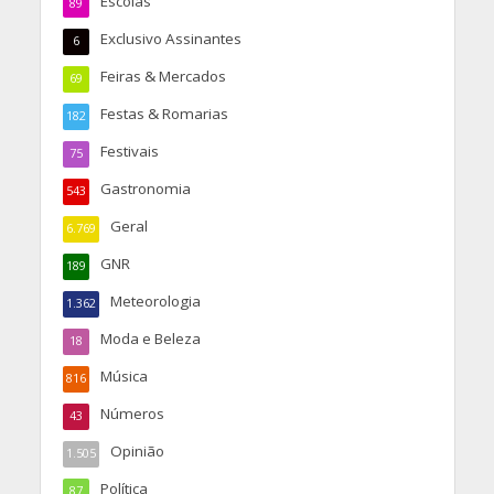
Escolas
89
Exclusivo Assinantes
6
Feiras & Mercados
69
Festas & Romarias
182
Festivais
75
Gastronomia
543
Geral
6.769
GNR
189
Meteorologia
1.362
Moda e Beleza
18
Música
816
Números
43
Opinião
1.505
Política
87