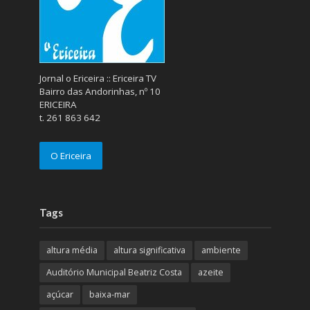
Jornal o Ericeira :: Ericeira TV
Bairro das Andorinhas, nº 10
ERICEIRA
t. 261 863 642
O Ericeira
Tags
altura média
altura significativa
ambiente
Auditório Municipal Beatriz Costa
azeite
açúcar
baixa-mar