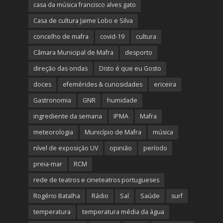
casa da música francisco alves gato
Casa de cultura Jaime Lobo e Silva
concelho de mafra
covid-19
cultura
Câmara Municipal de Mafra
desporto
direção das ondas
Disto é que eu Gosto
doces
efemérides & curiosidades
ericeira
Gastronomia
GNR
humidade
ingrediente da semana
IPMA
Mafra
meteorologia
Município de Mafra
música
nível de exposição UV
opinião
período
preia-mar
RCM
rede de teatros e cineteatros portugueses
Rogério Batalha
Rádio
Sal
Saúde
surf
temperatura
temperatura média da água