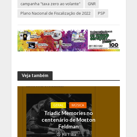
campanha "taxa zero ao volante"
GNR
Plano Nacional de Fiscalização de 2022
PSP
Veja também
GERAL
MÚSICA
Triadic Memories no
centenário de Morton
Feldman
Há 1 dia