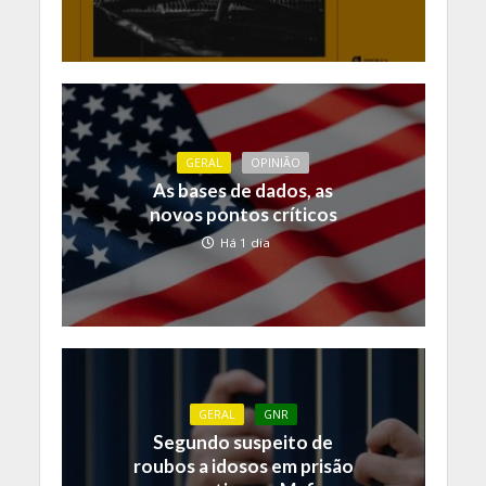
GERAL
OPINIÃO
As bases de dados, as
novos pontos críticos
Há 1 dia
GERAL
GNR
Segundo suspeito de
roubos a idosos em prisão