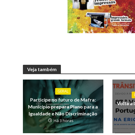
Veja também
GERAL
Participe no futuro de Mafra:
Volta a 
Município prepara Plano para a
Igualdade e Não Discriminação
Há 3 horas