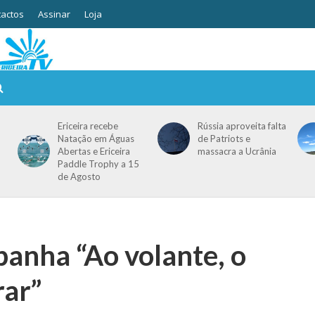
actos
Assinar
Loja
Ericeira recebe
Rússia aproveita falta
Natação em Águas
de Patriots e
Abertas e Ericeira
massacra a Ucrânia
Paddle Trophy a 15
de Agosto
nha “Ao volante, o
rar”