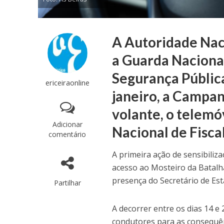
A Autoridade Nac
a Guarda Nacional
Segurança Pública
ericeiraonline
janeiro, a Campa
volante, o telemó
Adicionar
Nacional de Fisca
comentário
A primeira ação de sensibiliza
acesso ao Mosteiro da Batalha
presença do Secretário de Esta
Partilhar
A decorrer entre os dias 14 e
condutores para as consequên