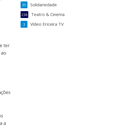
Solidariedade
35
Teatro & Cinema
238
Vídeo Ericeira TV
3
e ter
 ao
ações
os
a a