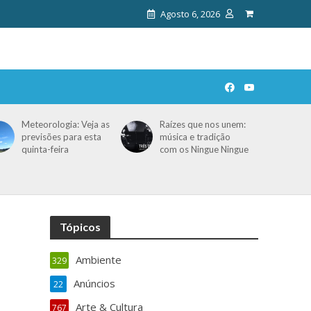
Agosto 6, 2026
Meteorologia: Veja as
Raízes que nos unem:
previsões para esta
música e tradição
quinta-feira
com os Ningue Ningue
Tópicos
Ambiente
329
Anúncios
22
Arte & Cultura
767