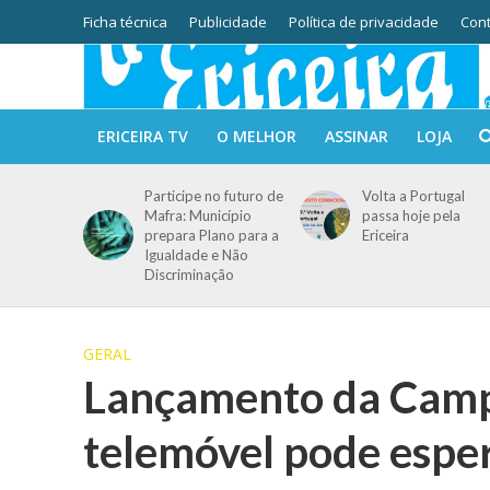
Ficha técnica
Publicidade
Política de privacidade
Cont
ERICEIRA TV
O MELHOR
ASSINAR
LOJA
Participe no futuro de
Volta a Portugal
Mafra: Município
passa hoje pela
prepara Plano para a
Ericeira
Igualdade e Não
Discriminação
GERAL
Lançamento da Campa
telemóvel pode espe