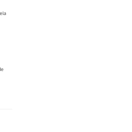
ela
de