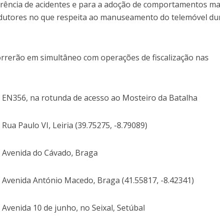
rrência de acidentes e para a adoção de comportamentos ma
dutores no que respeita ao manuseamento do telemóvel du
correrão em simultâneo com operações de fiscalização nas
0: EN356, na rotunda de acesso ao Mosteiro da Batalha
 Rua Paulo VI, Leiria (39.75275, -8.79089)
0: Avenida do Cávado, Braga
0: Avenida António Macedo, Braga (41.55817, -8.42341)
: Avenida 10 de junho, no Seixal, Setúbal