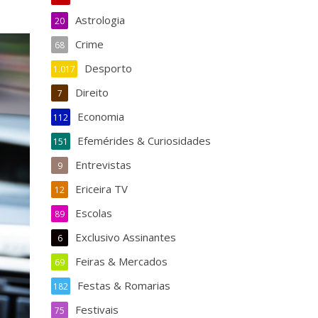
Astrologia
20
Crime
68
Desporto
1.017
Direito
7
Economia
112
Efemérides & Curiosidades
151
Entrevistas
9
Ericeira TV
12
Escolas
89
Exclusivo Assinantes
6
Feiras & Mercados
69
Festas & Romarias
182
Festivais
75