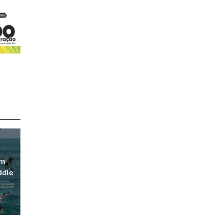
em
ddle