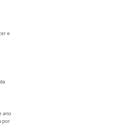
cer e
 da
te ano
a por