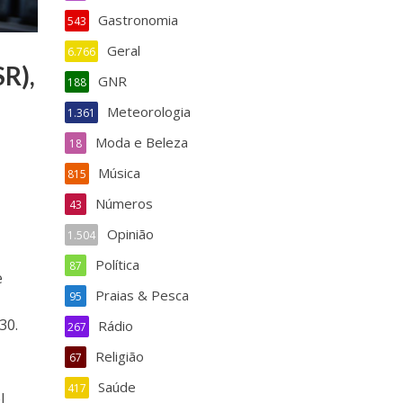
Gastronomia
543
Geral
6.766
R),
GNR
188
Meteorologia
1.361
Moda e Beleza
18
Música
815
Números
43
Opinião
1.504
Política
87
e
Praias & Pesca
95
30.
Rádio
267
Religião
67
Saúde
417
l