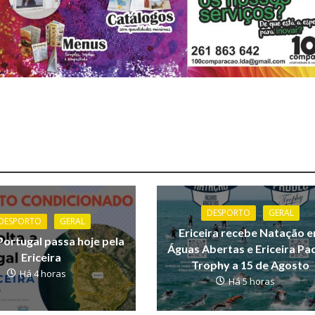
DESPORTO
GERAL
DESPORTO
GERAL
Ericeira recebe Natação 
Portugal passa hoje pela
Águas Abertas e Ericeira Pa
Ericeira
Trophy a 15 de Agosto
Há 4 horas
Há 5 horas