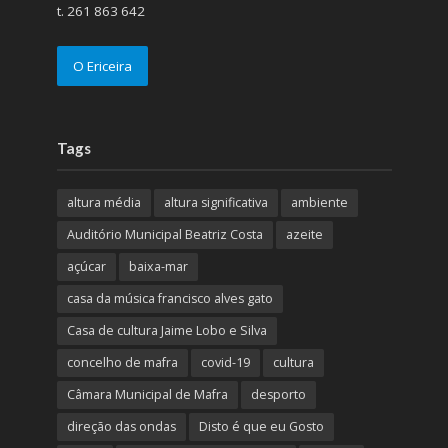
t. 261 863 642
O Ericeira
Tags
altura média
altura significativa
ambiente
Auditório Municipal Beatriz Costa
azeite
açúcar
baixa-mar
casa da música francisco alves gato
Casa de cultura Jaime Lobo e Silva
concelho de mafra
covid-19
cultura
Câmara Municipal de Mafra
desporto
direção das ondas
Disto é que eu Gosto