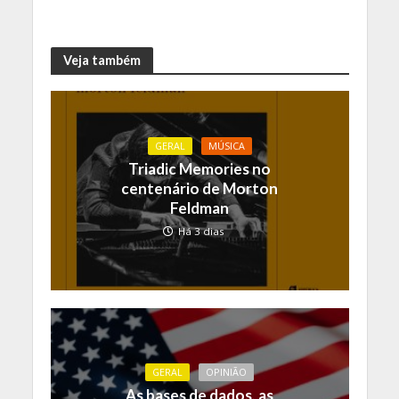
Veja também
GERAL
MÚSICA
Triadic Memories no
centenário de Morton
Feldman
Há 3 dias
GERAL
OPINIÃO
As bases de dados, as