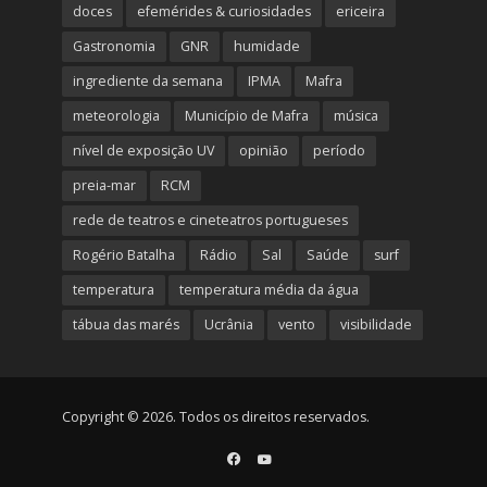
doces
efemérides & curiosidades
ericeira
Gastronomia
GNR
humidade
ingrediente da semana
IPMA
Mafra
meteorologia
Município de Mafra
música
nível de exposição UV
opinião
período
preia-mar
RCM
rede de teatros e cineteatros portugueses
Rogério Batalha
Rádio
Sal
Saúde
surf
temperatura
temperatura média da água
tábua das marés
Ucrânia
vento
visibilidade
Copyright © 2026. Todos os direitos reservados.