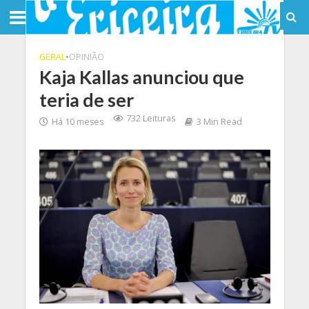
GERAL
•
OPINIÃO
Kaja Kallas anunciou que
teria de ser
732 Leituras
Há 10 meses
3 Min Read