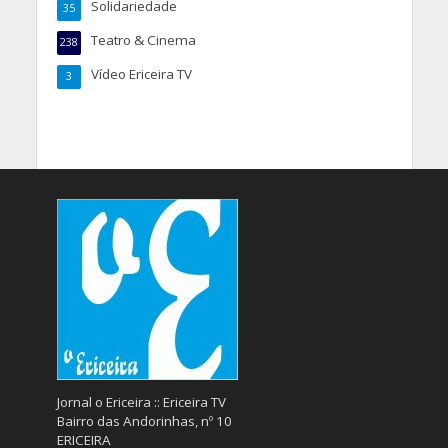
Solidariedade
35
Teatro & Cinema
238
Vídeo Ericeira TV
3
Jornal o Ericeira :: Ericeira TV
Bairro das Andorinhas, nº 10
ERICEIRA