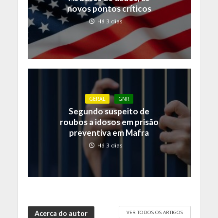
novos pontos críticos
Há 3 dias
GERAL
GNR
Segundo suspeito de
roubos a idosos em prisão
preventiva em Mafra
Há 3 dias
VER TODOS OS ARTIGOS
Acerca do autor