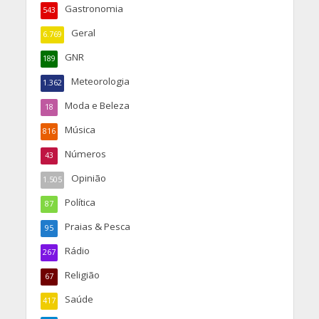
Gastronomia
543
Geral
6.769
GNR
189
Meteorologia
1.362
Moda e Beleza
18
Música
816
Números
43
Opinião
1.505
Política
87
Praias & Pesca
95
Rádio
267
Religião
67
Saúde
417