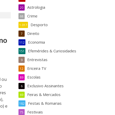
Astrologia
20
Crime
68
Desporto
1.017
Direito
7
 no
Economia
112
Efemérides & Curiosidades
151
Entrevistas
9
Ericeira TV
12
Escolas
89
l ou
o
Exclusivo Assinantes
6
ares
Feiras & Mercados
69
),
Festas & Romarias
182
​) e
Festivais
75