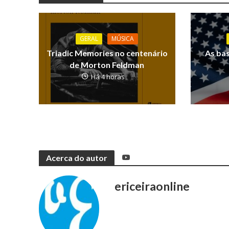
GERAL
MÚSICA
Triadic Memories no centenário
As ba
de Morton Feldman
Há 4 horas
Acerca do autor
ericeiraonline