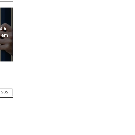
s a
a em
TIGOS