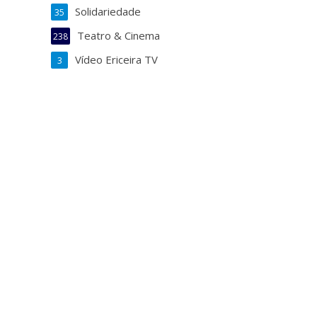
Solidariedade
35
Teatro & Cinema
238
Vídeo Ericeira TV
3