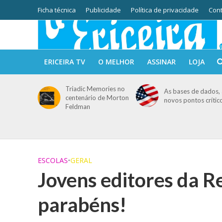
Ficha técnica
Publicidade
Política de privacidade
Cont
ERICEIRA TV
O MELHOR
ASSINAR
LOJA
Triadic Memories no
As bases de dados, 
centenário de Morton
novos pontos crític
Feldman
ESCOLAS
•
GERAL
Jovens editores da R
parabéns!