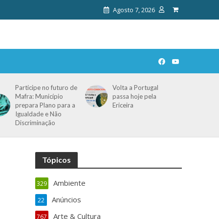
Agosto 7, 2026
Participe no futuro de
Volta a Portugal
Mafra: Município
passa hoje pela
prepara Plano para a
Ericeira
Igualdade e Não
Discriminação
Tópicos
Ambiente
329
Anúncios
22
Arte & Cultura
767