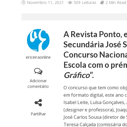
Novembro 11, 2021
509 Leituras
2 Min Read
A Revista Ponto, 
Secundária José S
Concurso Nacional
ericeiraonline
Escola com o prém
Gráfico
”.
Adicionar
comentário
O concurso que tem como obje
em formato digital, este ano
Isabel Leite, Luísa Gonçalves
(
designer
e professora), Joaqu
Partilhar
José Carlos Sousa (diretor de
Teresa Calçada (comissária do