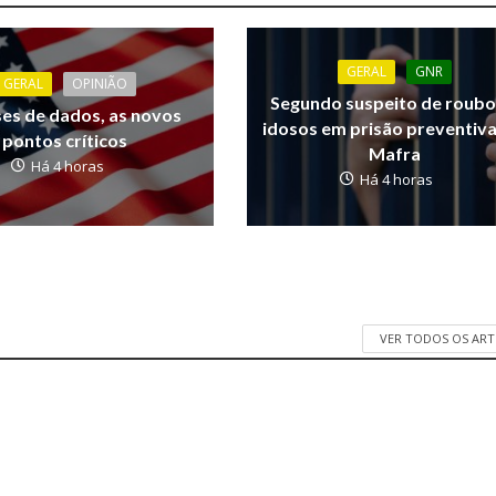
GERAL
GNR
GERAL
OPINIÃO
Segundo suspeito de roubo
ses de dados, as novos
idosos em prisão preventiv
pontos críticos
Mafra
Há 4 horas
Há 4 horas
VER TODOS OS AR