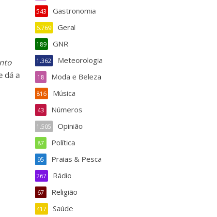
Gastronomia
543
Geral
6.769
GNR
189
Meteorologia
1.362
ento
e dá a
Moda e Beleza
18
Música
816
Números
43
Opinião
1.505
Política
87
Praias & Pesca
95
Rádio
267
Religião
67
Saúde
417