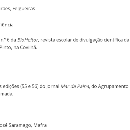
rães, Felgueiras
iência
n.º 6 da
BioHeitor
, revista escolar de divulgação científica da
Pinto, na Covilhã.
edições (55 e 56) do jornal
Mar da Palha
, do Agrupamento
lmada.
 José Saramago, Mafra