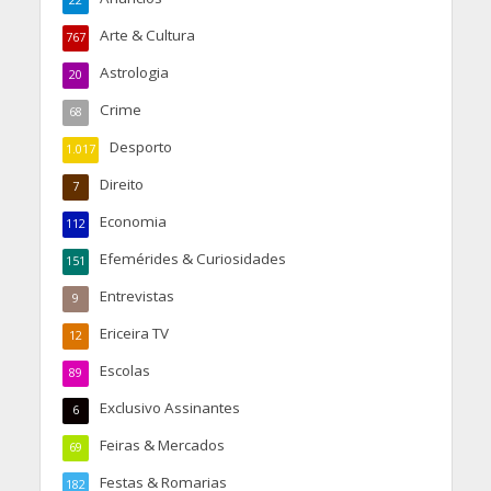
Arte & Cultura
767
Astrologia
20
Crime
68
Desporto
1.017
Direito
7
Economia
112
Efemérides & Curiosidades
151
Entrevistas
9
Ericeira TV
12
Escolas
89
Exclusivo Assinantes
6
Feiras & Mercados
69
Festas & Romarias
182