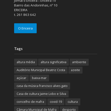
Jornal o Ericeira :: Ericeira TV
Bairro das Andorinhas, nº 10
ERICEIRA
t. 261 863 642
O Ericeira
Tags
altura média
altura significativa
ambiente
Auditório Municipal Beatriz Costa
azeite
açúcar
baixa-mar
casa da música francisco alves gato
Casa de cultura Jaime Lobo e Silva
concelho de mafra
covid-19
cultura
Câmara Municipal de Mafra
desporto