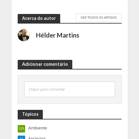
VER TODOS OS ARTIGOS
Acerca do autor
Hélder Martins
Adicionar comentário
Clique para comentar
Tópicos
Ambiente
329
Anúncios
22