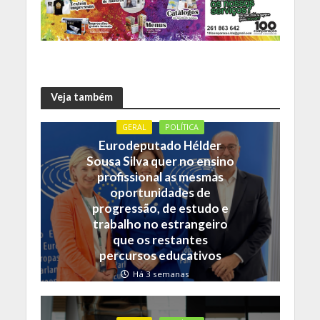
Veja também
GERAL
POLÍTICA
Eurodeputado Hélder
Sousa Silva quer no ensino
profissional as mesmas
oportunidades de
progressão, de estudo e
trabalho no estrangeiro
que os restantes
percursos educativos
Há 3 semanas