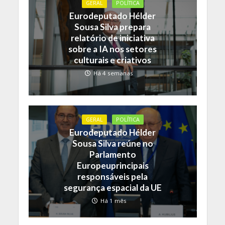
GERAL
POLÍTICA
Eurodeputado Hélder
Sousa Silva prepara
relatório de iniciativa
sobre a IA nos setores
culturais e criativos
Há 4 semanas
GERAL
POLÍTICA
Eurodeputado Hélder
Sousa Silva reúne no
Parlamento
Europeuprincipais
responsáveis pela
segurança espacial da UE
Há 1 mês