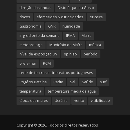
direção das ondas
Disto é que eu Gosto
doces
efemérides & curiosidades
ericeira
Gastronomia
GNR
humidade
ingrediente da semana
IPMA
Mafra
meteorologia
Município de Mafra
música
nível de exposição UV
opinião
período
preia-mar
RCM
rede de teatros e cineteatros portugueses
Rogério Batalha
Rádio
Sal
Saúde
surf
temperatura
temperatura média da água
tábua das marés
Ucrânia
vento
visibilidade
Copyright © 2026. Todos os direitos reservados.