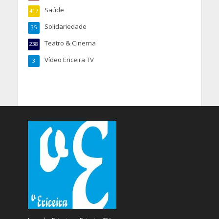
Saúde
417
Solidariedade
35
Teatro & Cinema
238
Vídeo Ericeira TV
3