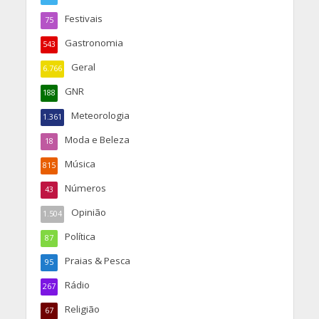
Festivais
75
Gastronomia
543
Geral
6.766
GNR
188
Meteorologia
1.361
Moda e Beleza
18
Música
815
Números
43
Opinião
1.504
Política
87
Praias & Pesca
95
Rádio
267
Religião
67