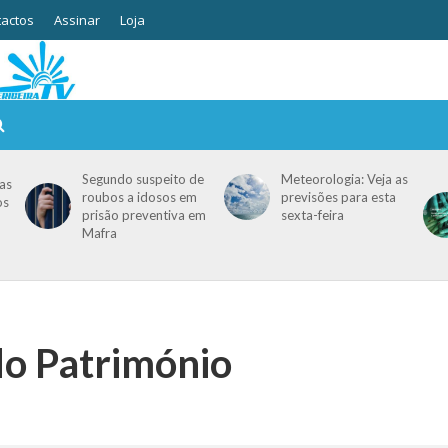
actos
Assinar
Loja
Segundo suspeito de
Meteorologia: Veja as
as
roubos a idosos em
previsões para esta
os
prisão preventiva em
sexta-feira
Mafra
do Património