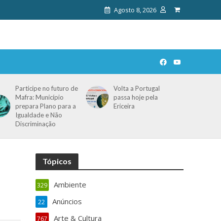
Agosto 8, 2026
Participe no futuro de
Volta a Portugal
Mafra: Município
passa hoje pela
prepara Plano para a
Ericeira
Igualdade e Não
Discriminação
Tópicos
Ambiente
329
Anúncios
22
Arte & Cultura
767