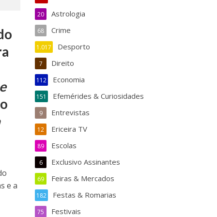
Astrologia
20
Crime
do
68
Desporto
ra
1.017
Direito
7
Economia
112
 e
Efemérides & Curiosidades
151
no
Entrevistas
9
a
Ericeira TV
12
Escolas
89
Exclusivo Assinantes
6
do
Feiras & Mercados
69
s e a
Festas & Romarias
182
Festivais
75