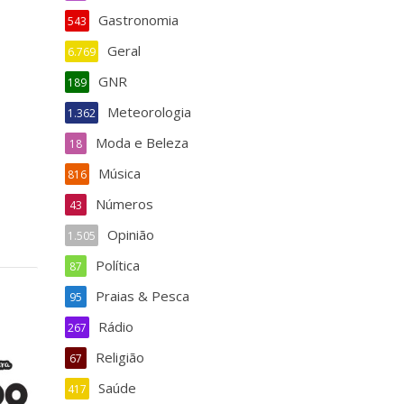
Gastronomia
543
Geral
6.769
GNR
189
Meteorologia
1.362
Moda e Beleza
18
Música
816
Números
43
Opinião
1.505
Política
87
Praias & Pesca
95
Rádio
267
Religião
67
Saúde
417