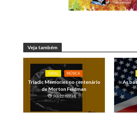
Veja também
GERAL
MÚSICA
Triadic Memories no centenário
As ba
de Morton Feldman
Há 22 horas