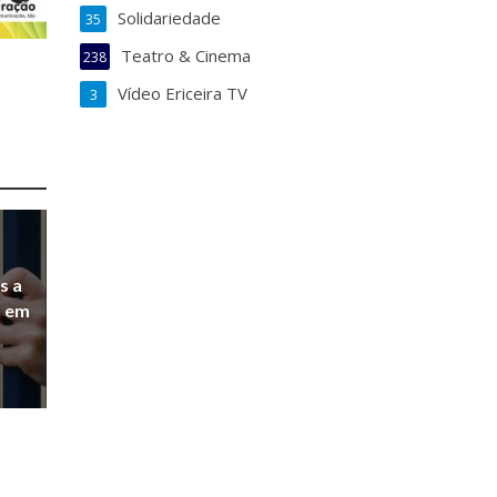
Solidariedade
35
Teatro & Cinema
238
Vídeo Ericeira TV
3
s a
a em