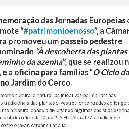
memoração das Jornadas Europeias 
 mote “
#patrimonioenosso
”, a Câma
ra promoveu um passeio pedestre
enominado
“À descoberta das plantas
caminho da azenha
”, que se realizou 
 e a oficina para famílias “
O Ciclo d
 no Jardim do Cerco.
mónio cultural e natural, as iniciativas permitiram aos
s tradicionais das plantas silvestres, encontradas ao longo 
 junto à ribeira, dando a divulgando algumas das suas azenha
cobrir o Ciclo da Lã, da Pré-História até à atualidade e
 como o lavar, cardar e fiar a lã.