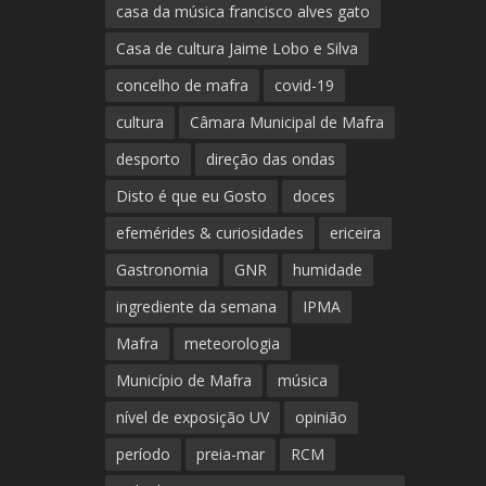
casa da música francisco alves gato
Casa de cultura Jaime Lobo e Silva
concelho de mafra
covid-19
cultura
Câmara Municipal de Mafra
desporto
direção das ondas
Disto é que eu Gosto
doces
efemérides & curiosidades
ericeira
Gastronomia
GNR
humidade
ingrediente da semana
IPMA
Mafra
meteorologia
Município de Mafra
música
nível de exposição UV
opinião
período
preia-mar
RCM