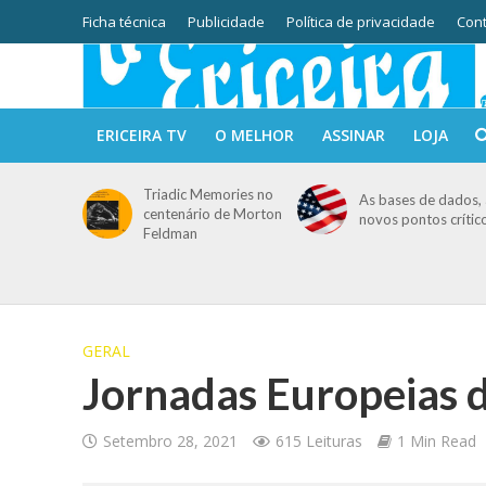
Ficha técnica
Publicidade
Política de privacidade
Cont
ERICEIRA TV
O MELHOR
ASSINAR
LOJA
Triadic Memories no
As bases de dados, 
centenário de Morton
novos pontos crític
Feldman
GERAL
Jornadas Europeias 
Setembro 28, 2021
615 Leituras
1 Min Read