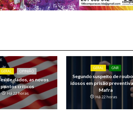
GERAL
GNR
GERAL
OPINIÃO
Segundo suspeito de roubo
ses de dados, as novos
idosos em prisão preventiv
pontos críticos
Mafra
Há 22 horas
Há 22 horas