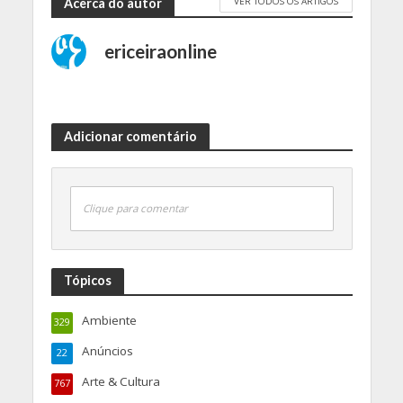
VER TODOS OS ARTIGOS
Acerca do autor
ericeiraonline
Adicionar comentário
Clique para comentar
Tópicos
Ambiente
329
Anúncios
22
Arte & Cultura
767