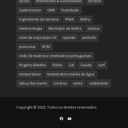
doces
efemérides & curiosidades
ericeira
Gastronomia
GNR
humidade
ingrediente da semana
IPMA
Mafra
meteorologia
Município de Mafra
música
nível de exposição UV
opinião
período
preia-mar
RCM
rede de teatros e cineteatros portugueses
Rogério Batalha
Rádio
Sal
Saúde
surf
temperatura
temperatura média da água
tábua das marés
Ucrânia
vento
visibilidade
Copyright © 2026. Todos os direitos reservados.