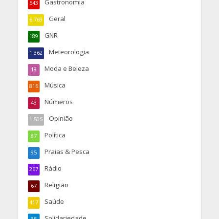
Gastronomia
543
Geral
6.769
GNR
189
Meteorologia
1.362
Moda e Beleza
18
Música
816
Números
43
Opinião
1.505
Política
87
Praias & Pesca
95
Rádio
267
Religião
67
Saúde
417
Solidariedade