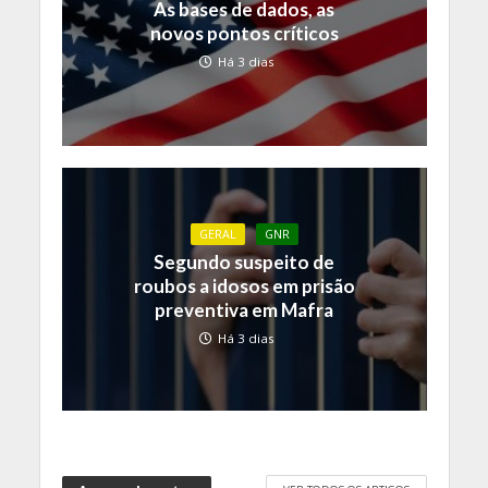
As bases de dados, as
novos pontos críticos
Há 3 dias
GERAL
GNR
Segundo suspeito de
roubos a idosos em prisão
preventiva em Mafra
Há 3 dias