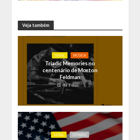
Veja também
GERAL
MÚSICA
Triadic Memories no
centenário de Morton
Feldman
Há 3 dias
GERAL
OPINIÃO