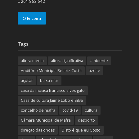
t. 261 863 642
O Ericeira
Tags
altura média
altura significativa
ambiente
Auditório Municipal Beatriz Costa
azeite
açúcar
baixa-mar
casa da música francisco alves gato
Casa de cultura Jaime Lobo e Silva
concelho de mafra
covid-19
cultura
Câmara Municipal de Mafra
desporto
direção das ondas
Disto é que eu Gosto