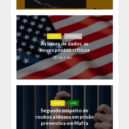
GERAL
OPINIÃO
As bases de dados, as
novos pontos críticos
Há 1 dia
GERAL
GNR
Segundo suspeito de
roubos a idosos em prisão
preventiva em Mafra