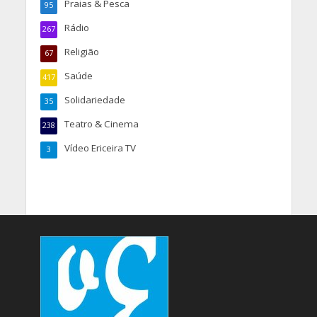
Praias & Pesca
95
Rádio
267
Religião
67
Saúde
417
Solidariedade
35
Teatro & Cinema
238
Vídeo Ericeira TV
3