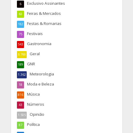
Exclusivo Assinantes
6
Feiras & Mercados
69
Festas & Romarias
182
Festivais
75
Gastronomia
543
Geral
6.769
GNR
189
Meteorologia
1.362
Moda e Beleza
18
Música
816
Números
43
Opinião
1.505
Política
87