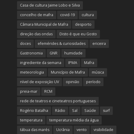
Casa de cultura Jaime Lobo e Silva
concelho de mafra
covid-19
cultura
Câmara Municipal de Mafra
desporto
direção das ondas
Disto é que eu Gosto
doces
efemérides & curiosidades
ericeira
Gastronomia
GNR
humidade
ingrediente da semana
IPMA
Mafra
meteorologia
Município de Mafra
música
nível de exposição UV
opinião
período
preia-mar
RCM
rede de teatros e cineteatros portugueses
Rogério Batalha
Rádio
Sal
Saúde
surf
temperatura
temperatura média da água
tábua das marés
Ucrânia
vento
visibilidade