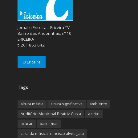
Jornal o Ericeira :: Ericeira TV
Bairro das Andorinhas, nº 10
ERICEIRA
t. 261 863 642
O Ericeira
Tags
altura média
altura significativa
ambiente
Auditório Municipal Beatriz Costa
azeite
açúcar
baixa-mar
casa da música francisco alves gato