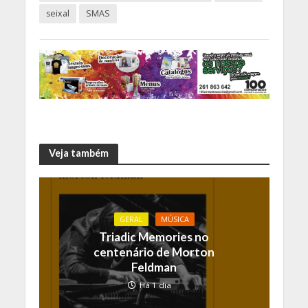
seixal
SMAS
Veja também
GERAL
MÚSICA
Triadic Memories no
centenário de Morton
Feldman
Há 1 dia