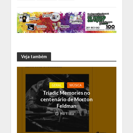
Veja também
GERAL
MÚSICA
Triadic Memories no
centenário de Morton
Feldman
Há 1 dia