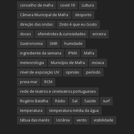
concelho de mafra
covid-19
cultura
Câmara Municipal de Mafra
desporto
direção das ondas
Disto é que eu Gosto
doces
efemérides & curiosidades
ericeira
Gastronomia
GNR
humidade
ingrediente da semana
IPMA
Mafra
meteorologia
Município de Mafra
música
nível de exposição UV
opinião
período
preia-mar
RCM
rede de teatros e cineteatros portugueses
Rogério Batalha
Rádio
Sal
Saúde
surf
temperatura
temperatura média da água
tábua das marés
Ucrânia
vento
visibilidade