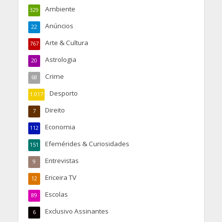
Ambiente
329
Anúncios
22
Arte & Cultura
767
Astrologia
20
Crime
68
Desporto
1.017
Direito
7
Economia
112
Efemérides & Curiosidades
151
Entrevistas
9
Ericeira TV
12
Escolas
89
Exclusivo Assinantes
6