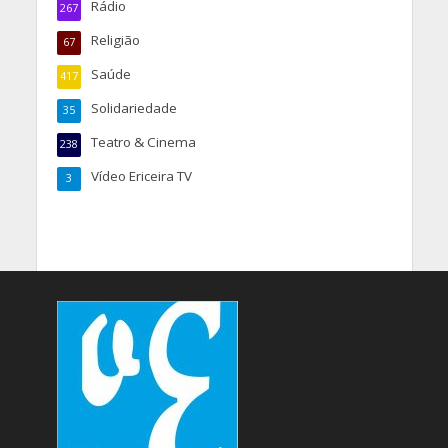
Rádio
267
Religião
67
Saúde
417
Solidariedade
35
Teatro & Cinema
238
Vídeo Ericeira TV
3