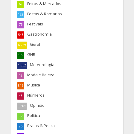
Feiras & Mercados
69
Festas & Romarias
182
Festivais
75
Gastronomia
543
Geral
6.769
GNR
189
Meteorologia
1.362
Moda e Beleza
18
Música
816
Números
43
Opinião
1.505
Política
87
Praias & Pesca
95