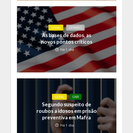
GERAL
OPINIÃO
As bases de dados, as
novos pontos críticos
Há 1 dia
GERAL
GNR
Segundo suspeito de
roubos a idosos em prisão
preventiva em Mafra
Há 1 dia