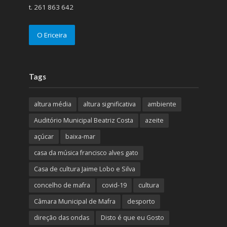
t. 261 863 642
O Ericeira
Tags
altura média
altura significativa
ambiente
Auditório Municipal Beatriz Costa
azeite
açúcar
baixa-mar
casa da música francisco alves gato
Casa de cultura Jaime Lobo e Silva
concelho de mafra
covid-19
cultura
Câmara Municipal de Mafra
desporto
direção das ondas
Disto é que eu Gosto