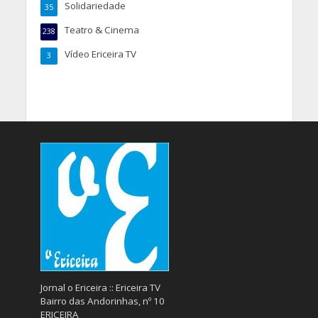
Solidariedade
35
Teatro & Cinema
238
Vídeo Ericeira TV
3
Jornal o Ericeira :: Ericeira TV
Bairro das Andorinhas, nº 10
ERICEIRA