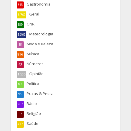
Gastronomia
543
Geral
6.769
GNR
189
Meteorologia
1.362
Moda e Beleza
18
Música
816
Números
43
Opinião
1.505
Política
87
Praias & Pesca
95
Rádio
267
Religião
67
Saúde
417