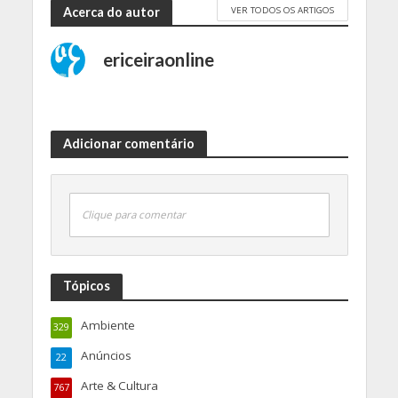
VER TODOS OS ARTIGOS
Acerca do autor
ericeiraonline
Adicionar comentário
Clique para comentar
Tópicos
Ambiente
329
Anúncios
22
Arte & Cultura
767