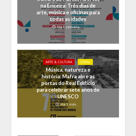
na Ericeira: Três dias de
arte, música e oficinas para
todas as idades
Há 1 semana
ARTE & CULTURA
GERAL
Música, natureza e
história: Mafra abre as
portas do Real Edifício
para celebrar sete anos de
UNESCO
Há 1 mês