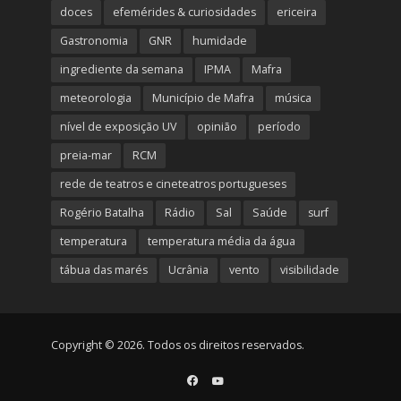
doces
efemérides & curiosidades
ericeira
Gastronomia
GNR
humidade
ingrediente da semana
IPMA
Mafra
meteorologia
Município de Mafra
música
nível de exposição UV
opinião
período
preia-mar
RCM
rede de teatros e cineteatros portugueses
Rogério Batalha
Rádio
Sal
Saúde
surf
temperatura
temperatura média da água
tábua das marés
Ucrânia
vento
visibilidade
Copyright © 2026. Todos os direitos reservados.