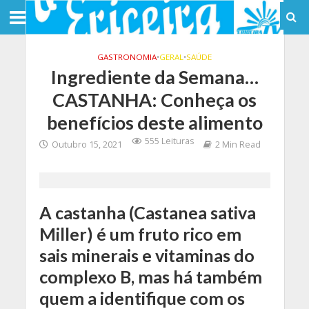
GASTRONOMIA
•
GERAL
•
SAÚDE
Ingrediente da Semana…
CASTANHA: Conheça os
benefícios deste alimento
555 Leituras
Outubro 15, 2021
2 Min Read
A castanha (Castanea sativa
Miller) é um fruto rico em
sais minerais e vitaminas do
complexo B, mas há também
quem a identifique com os