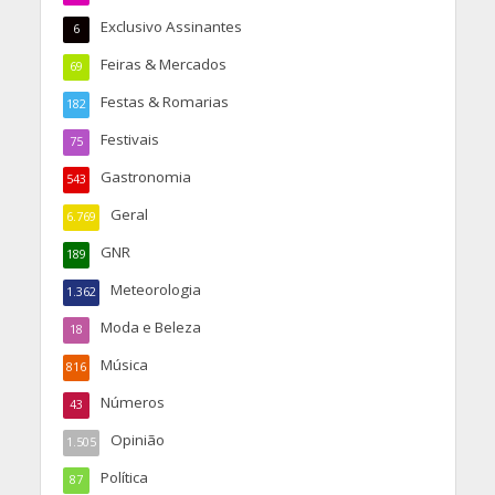
Exclusivo Assinantes
6
Feiras & Mercados
69
Festas & Romarias
182
Festivais
75
Gastronomia
543
Geral
6.769
GNR
189
Meteorologia
1.362
Moda e Beleza
18
Música
816
Números
43
Opinião
1.505
Política
87