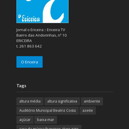
Jornal o Ericeira :: Ericeira TV
Bairro das Andorinhas, nº 10
ERICEIRA
t. 261 863 642
O Ericeira
Tags
altura média
altura significativa
ambiente
Auditório Municipal Beatriz Costa
azeite
açúcar
baixa-mar
casa da música francisco alves gato