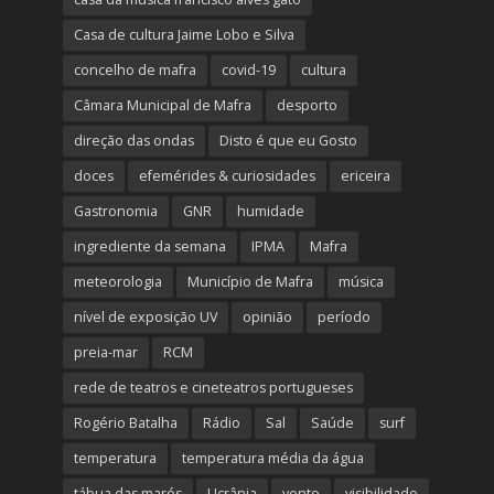
Casa de cultura Jaime Lobo e Silva
concelho de mafra
covid-19
cultura
Câmara Municipal de Mafra
desporto
direção das ondas
Disto é que eu Gosto
doces
efemérides & curiosidades
ericeira
Gastronomia
GNR
humidade
ingrediente da semana
IPMA
Mafra
meteorologia
Município de Mafra
música
nível de exposição UV
opinião
período
preia-mar
RCM
rede de teatros e cineteatros portugueses
Rogério Batalha
Rádio
Sal
Saúde
surf
temperatura
temperatura média da água
tábua das marés
Ucrânia
vento
visibilidade