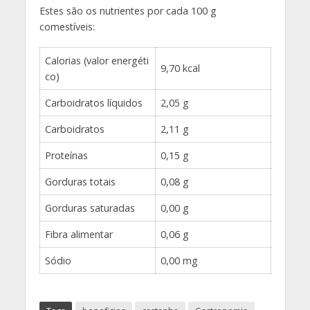
Estes são os nutrientes por cada 100 g
comestíveis:
Calorias (valor energéti
9,70 kcal
co)
Carboidratos líquidos
2,05 g
Carboidratos
2,11 g
Proteínas
0,15 g
Gorduras totais
0,08 g
Gorduras saturadas
0,00 g
Fibra alimentar
0,06 g
Sódio
0,00 mg