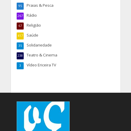
Praias & Pesca
95
Rádio
267
Religião
67
Saúde
417
Solidariedade
35
Teatro & Cinema
238
Vídeo Ericeira TV
3