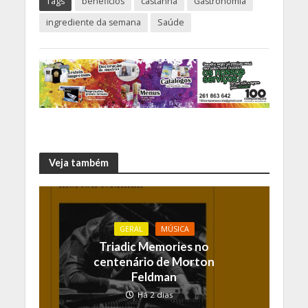
Tags
beneficios
castanha
Gastronomia
ingrediente da semana
Saúde
Veja também
GERAL
MÚSICA
Triadic Memories no
centenário de Morton
Feldman
Há 2 dias