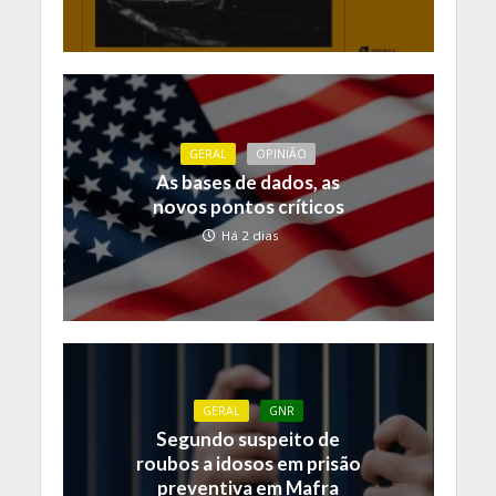
GERAL
OPINIÃO
As bases de dados, as
novos pontos críticos
Há 2 dias
GERAL
GNR
Segundo suspeito de
roubos a idosos em prisão
preventiva em Mafra