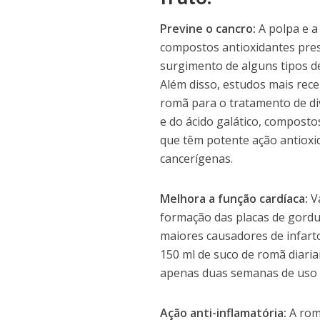
Previne o cancro:
A polpa e a
compostos antioxidantes pres
surgimento de alguns tipos d
Além disso, estudos mais rece
romã para o tratamento de div
e do ácido galático, composto
que têm potente ação antioxid
cancerígenas.
Melhora a função cardíaca:
Vá
formação das placas de gordu
maiores causadores de infar
150 ml de suco de romã diari
apenas duas semanas de uso d
Ação anti-inflamatória:
A rom