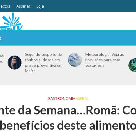
actos
Assinar
Loja
Segundo suspeito de
Meteorologia: Veja as
as
roubos a idosos em
previsões para esta
os
prisão preventiva em
sexta-feira
Mafra
GASTRONOMIA
•
GERAL
ente da Semana…Romã: Co
benefícios deste aliment