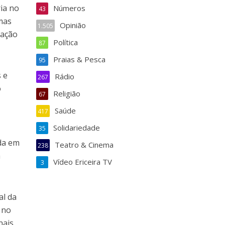
ia no
Números
43
mas
Opinião
1.505
ração
Política
87
Praias & Pesca
95
 e
Rádio
267
o
Religião
67
Saúde
417
Solidariedade
35
da em
Teatro & Cinema
238
a
Vídeo Ericeira TV
3
al da
 no
ais,