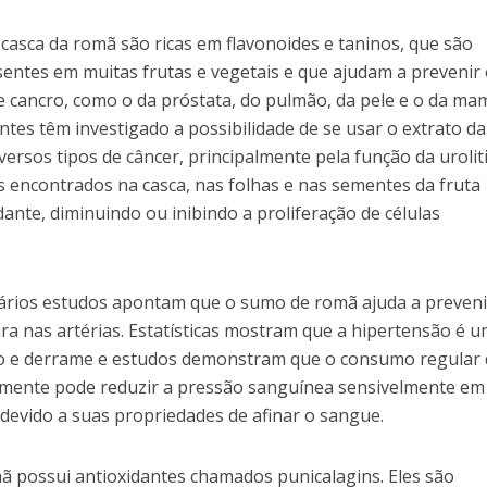
 casca da romã são ricas em flavonoides e taninos, que são
entes em muitas frutas e vegetais e que ajudam a prevenir
e cancro, como o da próstata, do pulmão, da pele e o da ma
ntes têm investigado a possibilidade de se usar o extrato da
ersos tipos de câncer, principalmente pela função da urolit
s encontrados na casca, nas folhas e nas sementes da fruta
ante, diminuindo ou inibindo a proliferação de células
rios estudos apontam que o sumo de romã ajuda a preveni
ra nas artérias. Estatísticas mostram que a hipertensão é 
to e derrame e estudos demonstram que o consumo regular
amente pode reduzir a pressão sanguínea sensivelmente em
evido a suas propriedades de afinar o sangue.
ã possui antioxidantes chamados punicalagins. Eles são