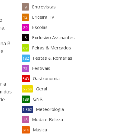
Entrevistas
9
Ericeira TV
12
 o
Escolas
ma.
89
Exclusivo Assinantes
6
ina B
Feiras & Mercados
69
 e
Festas & Romarias
182
Festivais
75
Gastronomia
543
r a
Geral
6.769
um dos
GNR
 de
189
Meteorologia
1.362
Moda e Beleza
18
Música
816