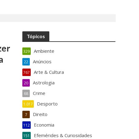
Tópicos
zer
Ambiente
329
a
Anúncios
22
Arte & Cultura
767
Astrologia
20
Crime
68
Desporto
1.017
Direito
7
Economia
112
Efemérides & Curiosidades
151