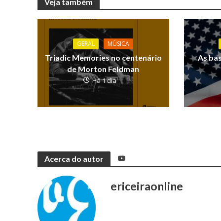
Veja também
GERAL
MÚSICA
Triadic Memories no centenário
As ba
de Morton Feldman
Há 1 dia
Acerca do autor
ericeiraonline