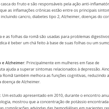
casca do fruto e são responsáveis pela ação anti-inflamatór
ue as inflamações crônicas estão entre os principais sinto
ncluindo cancro, diabetes tipo 2, Alzheimer, doenças do co
a e as folhas da romã são usadas para problemas digestivos
 A dica é beber um chá feito à base de suas folhas ou um sum
o e Alzheimer:
Principalmente em mulheres em fase de
a ajuda a superar sintomas relacionados à depressão. Ain
, a Romã também melhora as funções cognitivas, reduzindo 
a doença de Alzheimer.
:
Um estudo apresentado em 2010, durante o encontro anu
logia, mostrou que a concentração de potássio encontrada
s complicações advindas das hemodiálises em pacientes ren