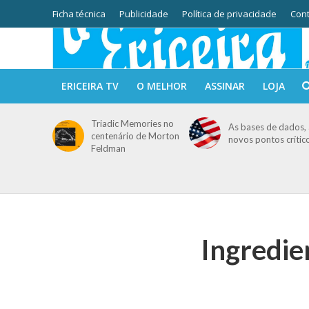
Ficha técnica
Publicidade
Política de privacidade
Cont
ERICEIRA TV
O MELHOR
ASSINAR
LOJA
Triadic Memories no
As bases de dados, 
centenário de Morton
novos pontos crític
Feldman
Ingredi