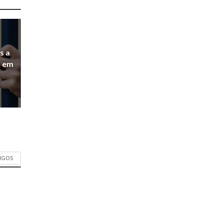
s a
a em
TIGOS