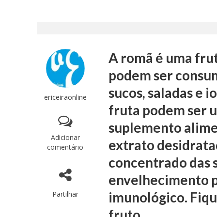
A romã é uma fru
podem ser consumi
sucos, saladas e i
ericeiraonline
fruta podem ser u
suplemento alimen
Adicionar
extrato desidrata
comentário
concentrado das 
envelhecimento p
imunológico. Fiqu
Partilhar
fruto.