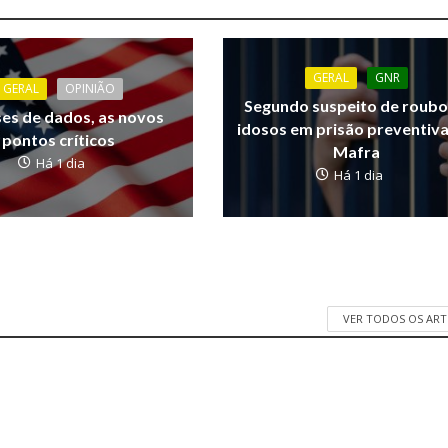
GERAL
GNR
GERAL
OPINIÃO
Segundo suspeito de roubo
ses de dados, as novos
idosos em prisão preventiv
pontos críticos
Mafra
Há 1 dia
Há 1 dia
VER TODOS OS AR