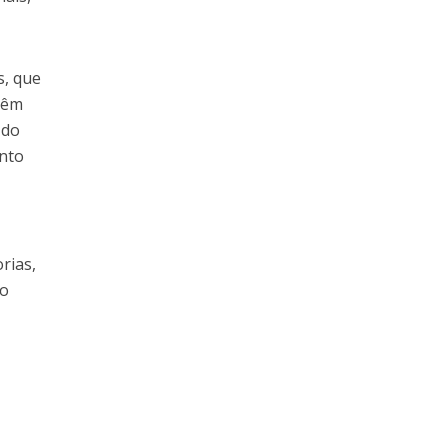
s, que
 têm
 do
ento
rias,
do