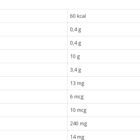
60 kcal
0,4 g
0,4 g
10 g
3,4 g
13 mg
6 mcg
10 mcg
240 mg
14 mg