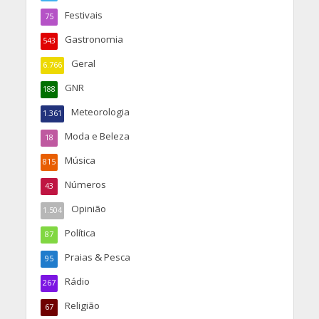
Festivais
75
Gastronomia
543
Geral
6.766
GNR
188
Meteorologia
1.361
Moda e Beleza
18
Música
815
Números
43
Opinião
1.504
Política
87
Praias & Pesca
95
Rádio
267
Religião
67