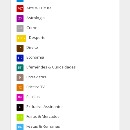
Arte & Cultura
767
Astrologia
20
Crime
68
Desporto
1.017
Direito
7
Economia
112
Efemérides & Curiosidades
151
Entrevistas
9
Ericeira TV
12
Escolas
89
Exclusivo Assinantes
6
Feiras & Mercados
69
Festas & Romarias
182