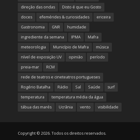
direção das ondas
Disto é que eu Gosto
doces
efemérides & curiosidades
ericeira
Gastronomia
GNR
humidade
ingrediente da semana
IPMA
Mafra
meteorologia
Município de Mafra
música
nível de exposição UV
opinião
período
preia-mar
RCM
rede de teatros e cineteatros portugueses
Rogério Batalha
Rádio
Sal
Saúde
surf
temperatura
temperatura média da água
tábua das marés
Ucrânia
vento
visibilidade
Copyright © 2026. Todos os direitos reservados.