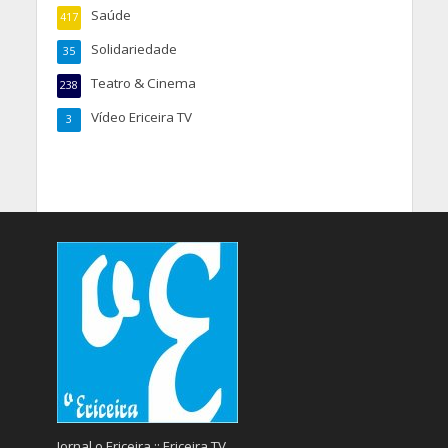
Saúde
417
Solidariedade
35
Teatro & Cinema
238
Vídeo Ericeira TV
3
Jornal o Ericeira :: Ericeira TV