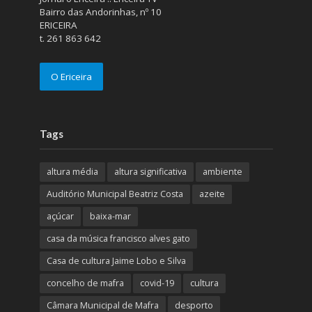
Bairro das Andorinhas, nº 10
ERICEIRA
t. 261 863 642
O Ericeira
Tags
altura média
altura significativa
ambiente
Auditório Municipal Beatriz Costa
azeite
açúcar
baixa-mar
casa da música francisco alves gato
Casa de cultura Jaime Lobo e Silva
concelho de mafra
covid-19
cultura
Câmara Municipal de Mafra
desporto