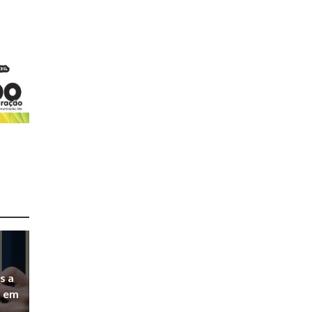
s a
a em