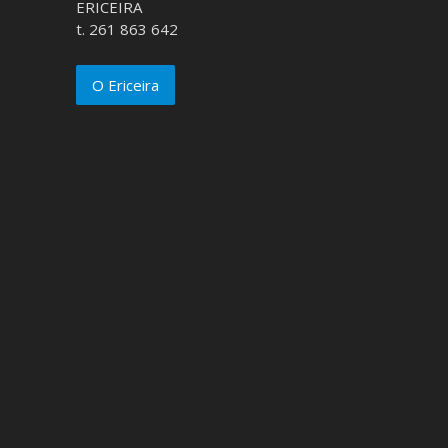
ERICEIRA
t. 261 863 642
O Ericeira