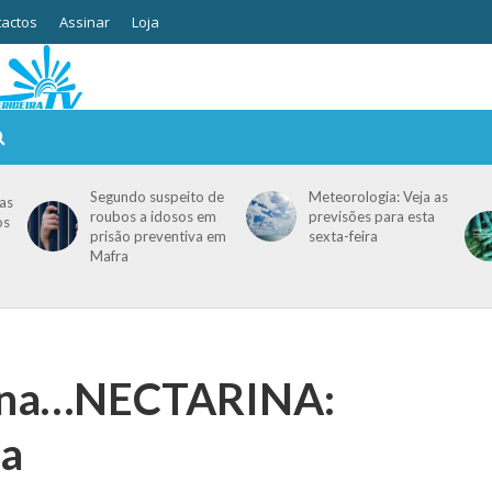
actos
Assinar
Loja
Segundo suspeito de
Meteorologia: Veja as
as
roubos a idosos em
previsões para esta
os
prisão preventiva em
sexta-feira
Mafra
mana…NECTARINA:
na