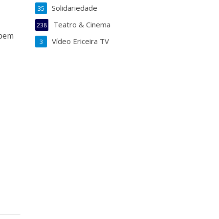
Solidariedade
35
Teatro & Cinema
238
 bem
Vídeo Ericeira TV
3