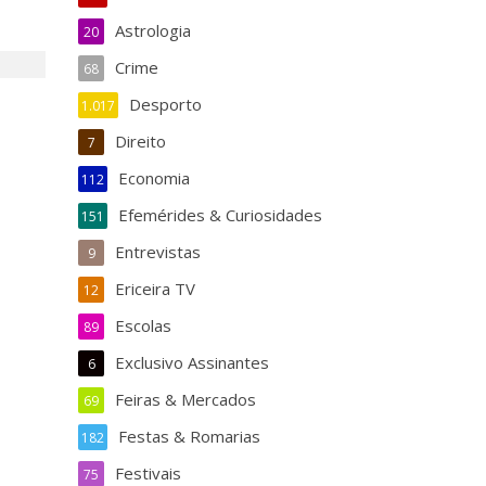
Astrologia
20
Crime
68
Desporto
1.017
Direito
7
Economia
112
Efemérides & Curiosidades
151
Entrevistas
9
Ericeira TV
12
Escolas
89
Exclusivo Assinantes
6
Feiras & Mercados
69
Festas & Romarias
182
Festivais
75