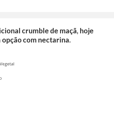
dicional crumble de maçã, hoje
a opção com nectarina.
 Vegetal
o
o