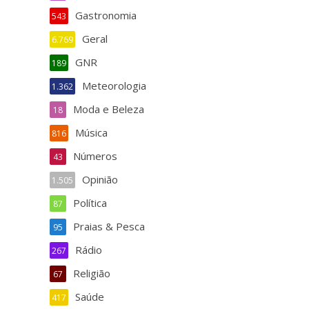
Gastronomia
543
Geral
6.769
GNR
189
Meteorologia
1.362
Moda e Beleza
18
Música
816
Números
43
Opinião
1.505
Política
87
Praias & Pesca
95
Rádio
267
Religião
67
Saúde
417