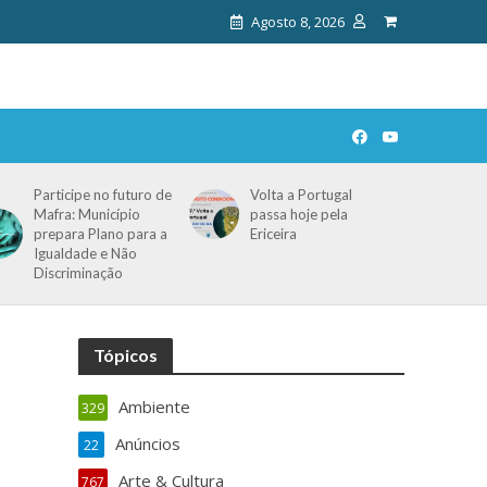
Agosto 8, 2026
Participe no futuro de
Volta a Portugal
Mafra: Município
passa hoje pela
prepara Plano para a
Ericeira
Igualdade e Não
Discriminação
Tópicos
Ambiente
329
Anúncios
22
Arte & Cultura
767