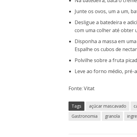
Na batedeira, bata o creme
Junte os ovos, um a um, b
Desligue a batedeira e adi
com uma colher até obter 
Disponha a massa em uma f
Espalhe os cubos de nectar
Polvilhe sobre a fruta picad
Leve ao forno médio, pré-a
Fonte: Vitat
Tags
açúcar mascavado
c
Gastronomia
granola
ingr