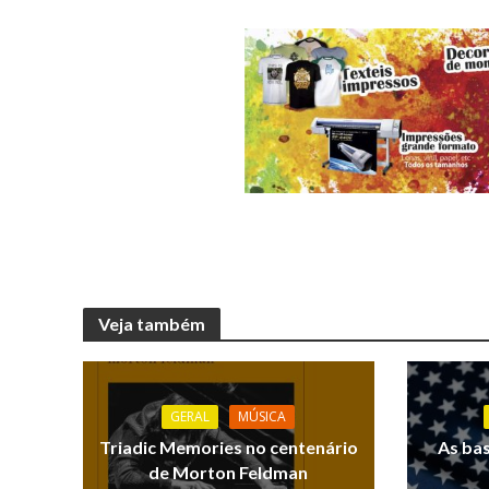
Veja também
GERAL
MÚSICA
Triadic Memories no centenário
As ba
de Morton Feldman