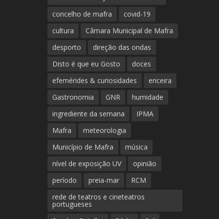
concelho de mafra
covid-19
cultura
Câmara Municipal de Mafra
desporto
direção das ondas
Disto é que eu Gosto
doces
efemérides & curiosidades
ericeira
Gastronomia
GNR
humidade
ingrediente da semana
IPMA
Mafra
meteorologia
Município de Mafra
música
nível de exposição UV
opinião
período
preia-mar
RCM
rede de teatros e cineteatros
portugueses