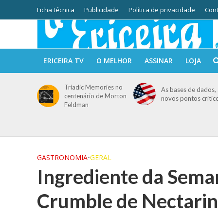
Ficha técnica
Publicidade
Política de privacidade
Cont
ERICEIRA TV
O MELHOR
ASSINAR
LOJA
Triadic Memories no
As bases de dados, 
centenário de Morton
novos pontos crític
Feldman
GASTRONOMIA
•
GERAL
Ingrediente da Se
Crumble de Nectari