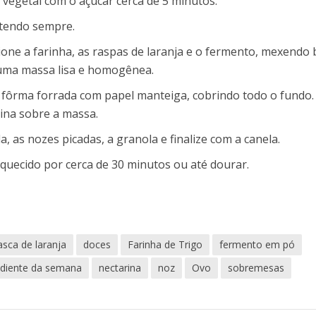
 vegetal com o açúcar cerca de 5 minutos.
atendo sempre.
cione a farinha, as raspas de laranja e o fermento, mexendo
uma massa lisa e homogênea.
ôrma forrada com papel manteiga, cobrindo todo o fundo.
ina sobre a massa.
a, as nozes picadas, a granola e finalize com a canela.
quecido por cerca de 30 minutos ou até dourar.
asca de laranja
doces
Farinha de Trigo
fermento em pó
ediente da semana
nectarina
noz
Ovo
sobremesas