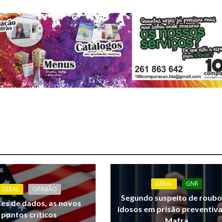
GERAL
GNR
GERAL
OPINIÃO
Segundo suspeito de roubo
ses de dados, as novos
idosos em prisão preventiv
pontos críticos
Mafra