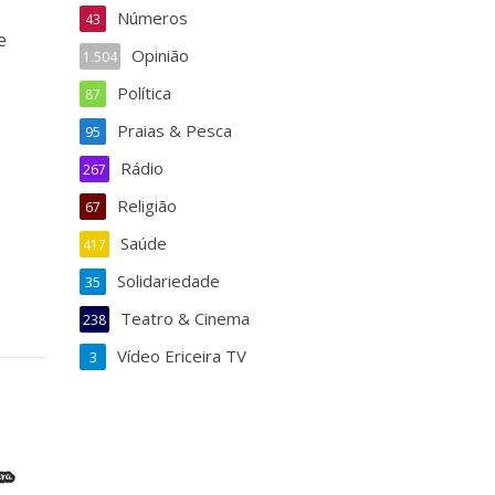
Números
43
e
Opinião
1.504
Política
87
Praias & Pesca
95
Rádio
267
Religião
67
Saúde
417
Solidariedade
35
Teatro & Cinema
238
Vídeo Ericeira TV
3