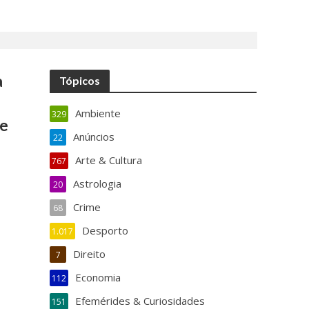
a
Tópicos
Ambiente
329
 e
Anúncios
22
Arte & Cultura
767
Astrologia
20
Crime
68
Desporto
1.017
Direito
7
Economia
112
Efemérides & Curiosidades
151