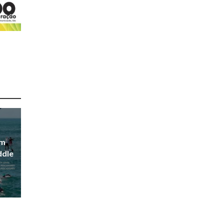
em
ddle