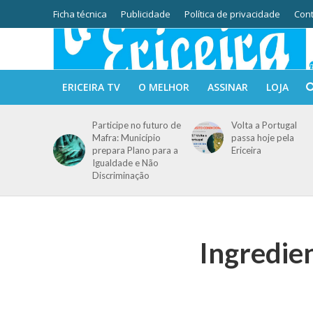
Ficha técnica
Publicidade
Política de privacidade
Cont
ERICEIRA TV
O MELHOR
ASSINAR
LOJA
Participe no futuro de
Volta a Portugal
Mafra: Município
passa hoje pela
prepara Plano para a
Ericeira
Igualdade e Não
Discriminação
Ingredie