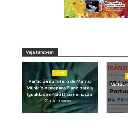
Veja também
GERAL
Participe no futuro de Mafra:
Volta a 
Município prepara Plano para a
Igualdade e Não Discriminação
Há 10 horas