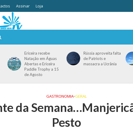
actos
Assinar
Loja
Ericeira recebe
Rússia aproveita falta
Natação em Águas
de Patriots e
Abertas e Ericeira
massacra a Ucrânia
Paddle Trophy a 15
de Agosto
GASTRONOMIA
•
GERAL
nte da Semana…Manjeric
Pesto