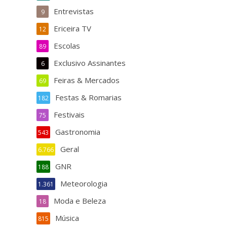
Entrevistas
9
Ericeira TV
12
Escolas
89
Exclusivo Assinantes
6
Feiras & Mercados
69
Festas & Romarias
182
Festivais
75
Gastronomia
543
Geral
6.766
GNR
188
Meteorologia
1.361
Moda e Beleza
18
Música
815