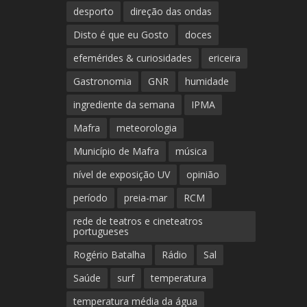
desporto
direção das ondas
Disto é que eu Gosto
doces
efemérides & curiosidades
ericeira
Gastronomia
GNR
humidade
ingrediente da semana
IPMA
Mafra
meteorologia
Município de Mafra
música
nível de exposição UV
opinião
período
preia-mar
RCM
rede de teatros e cineteatros
portugueses
Rogério Batalha
Rádio
Sal
Saúde
surf
temperatura
temperatura média da água