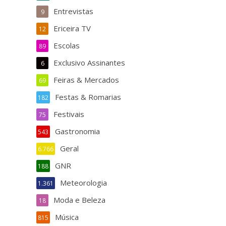
Entrevistas
9
Ericeira TV
12
Escolas
89
Exclusivo Assinantes
6
Feiras & Mercados
69
Festas & Romarias
182
Festivais
75
Gastronomia
543
Geral
6.766
GNR
188
Meteorologia
1.361
Moda e Beleza
18
Música
815