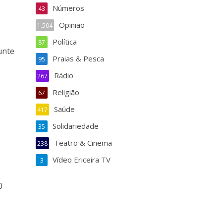
Números
43
Opinião
1.504
Política
87
unte
Praias & Pesca
95
Rádio
267
Religião
67
Saúde
417
Solidariedade
35
Teatro & Cinema
238
Vídeo Ericeira TV
3
0