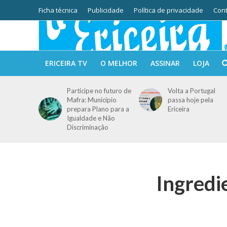
Ficha técnica
Publicidade
Política de privacidade
Cont
ERICEIRA TV
O MELHOR
ASSINAR
LOJA
Participe no futuro de
Volta a Portugal
Mafra: Município
passa hoje pela
prepara Plano para a
Ericeira
Igualdade e Não
Discriminação
Ingredi