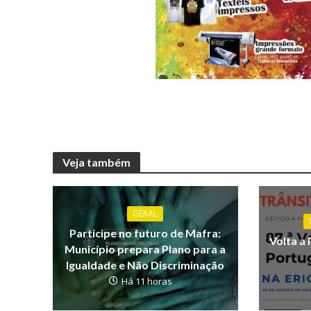
Veja também
GERAL
Participe no futuro de Mafra:
Volta a 
Município prepara Plano para a
Igualdade e Não Discriminação
Há 11 horas