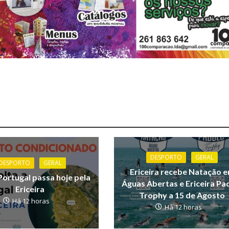
DESPORTO
GERAL
DESPORTO
GERAL
Ericeira recebe Natação 
Portugal passa hoje pela
Águas Abertas e Ericeira Pa
Ericeira
Trophy a 15 de Agosto
Há 12 horas
Há 12 horas