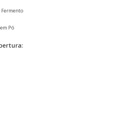
m Fermento
 em Pó
bertura: