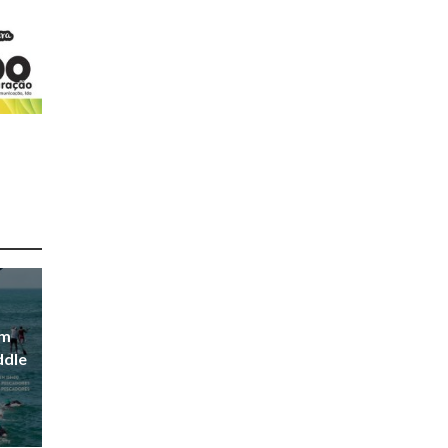
em
ddle