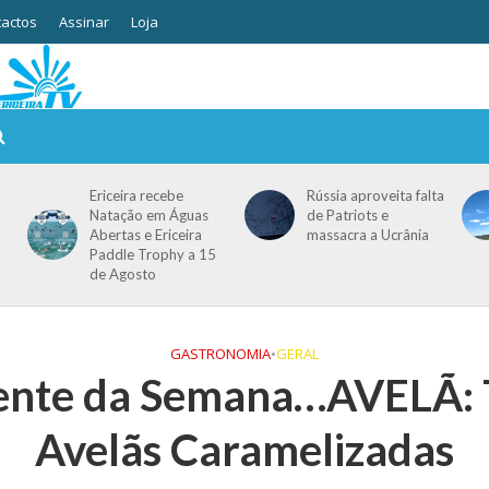
actos
Assinar
Loja
Ericeira recebe
Rússia aproveita falta
Natação em Águas
de Patriots e
Abertas e Ericeira
massacra a Ucrânia
Paddle Trophy a 15
de Agosto
GASTRONOMIA
•
GERAL
ente da Semana…AVELÃ: 
Avelãs Caramelizadas