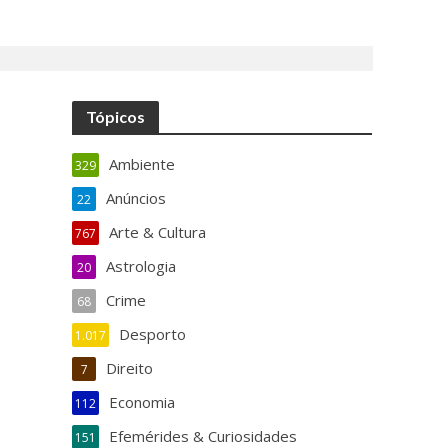
Tópicos
Ambiente
329
Anúncios
22
Arte & Cultura
767
Astrologia
20
Crime
68
Desporto
1.017
Direito
7
Economia
112
Efemérides & Curiosidades
151