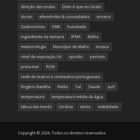
direção das ondas
Disto é que eu Gosto
doces
efemérides & curiosidades
ericeira
Gastronomia
GNR
humidade
ingrediente da semana
IPMA
Mafra
meteorologia
Município de Mafra
música
nível de exposição UV
opinião
período
preia-mar
RCM
rede de teatros e cineteatros portugueses
Rogério Batalha
Rádio
Sal
Saúde
surf
temperatura
temperatura média da água
tábua das marés
Ucrânia
vento
visibilidade
Copyright © 2026. Todos os direitos reservados.