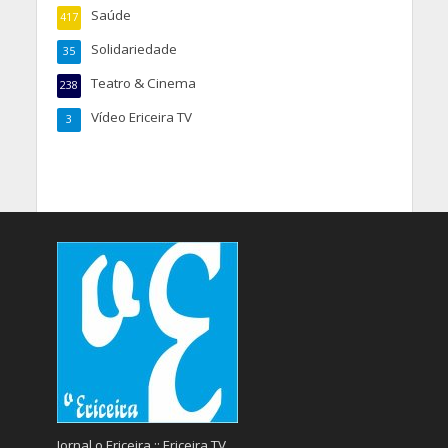
Saúde
417
Solidariedade
35
Teatro & Cinema
238
Vídeo Ericeira TV
3
Jornal o Ericeira :: Ericeira TV