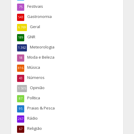
Festivais
75
Gastronomia
543
Geral
6.769
GNR
189
Meteorologia
1.362
Moda e Beleza
18
Música
816
Números
43
Opinião
1.505
Política
87
Praias & Pesca
95
Rádio
267
Religião
67