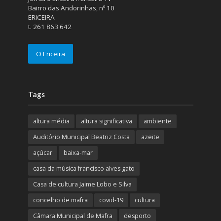
Bairro das Andorinhas, nº 10
ERICEIRA
t. 261 863 642
O Ericeira
Tags
altura média
altura significativa
ambiente
Auditório Municipal Beatriz Costa
azeite
açúcar
baixa-mar
casa da música francisco alves gato
Casa de cultura Jaime Lobo e Silva
concelho de mafra
covid-19
cultura
Câmara Municipal de Mafra
desporto