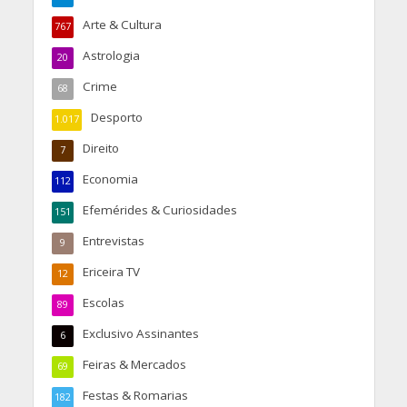
Arte & Cultura
767
Astrologia
20
Crime
68
Desporto
1.017
Direito
7
Economia
112
Efemérides & Curiosidades
151
Entrevistas
9
Ericeira TV
12
Escolas
89
Exclusivo Assinantes
6
Feiras & Mercados
69
Festas & Romarias
182