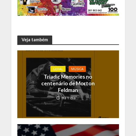
Veja também
GERAL
MÚSICA
Triadic Memories no
centenário de Morton
Feldman
Há 1 dia