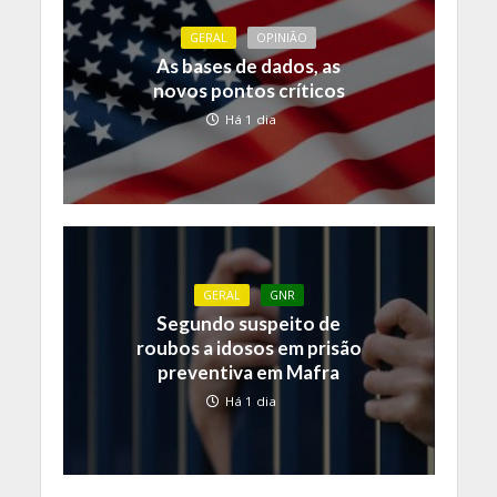
GERAL
OPINIÃO
As bases de dados, as
novos pontos críticos
Há 1 dia
GERAL
GNR
Segundo suspeito de
roubos a idosos em prisão
preventiva em Mafra
Há 1 dia