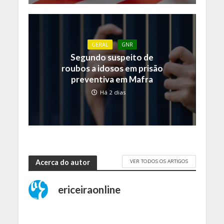
GERAL
GNR
Segundo suspeito de
roubos a idosos em prisão
preventiva em Mafra
Há 2 dias
VER TODOS OS ARTIGOS
Acerca do autor
ericeiraonline