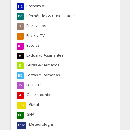
Economia
112
Efemérides & Curiosidades
151
Entrevistas
9
Ericeira TV
12
Escolas
89
Exclusivo Assinantes
6
Feiras & Mercados
69
Festas & Romarias
182
Festivais
75
Gastronomia
543
Geral
6.769
GNR
189
Meteorologia
1.362