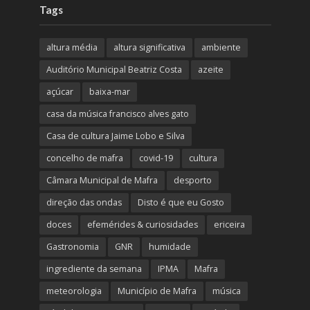
Tags
altura média
altura significativa
ambiente
Auditório Municipal Beatriz Costa
azeite
açúcar
baixa-mar
casa da música francisco alves gato
Casa de cultura Jaime Lobo e Silva
concelho de mafra
covid-19
cultura
Câmara Municipal de Mafra
desporto
direção das ondas
Disto é que eu Gosto
doces
efemérides & curiosidades
ericeira
Gastronomia
GNR
humidade
ingrediente da semana
IPMA
Mafra
meteorologia
Município de Mafra
música