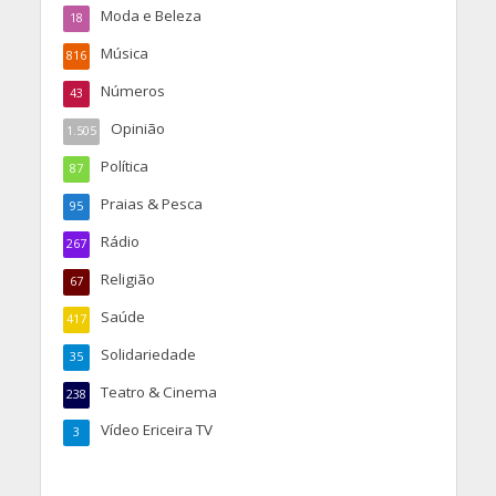
Moda e Beleza
18
Música
816
Números
43
Opinião
1.505
Política
87
Praias & Pesca
95
Rádio
267
Religião
67
Saúde
417
Solidariedade
35
Teatro & Cinema
238
Vídeo Ericeira TV
3