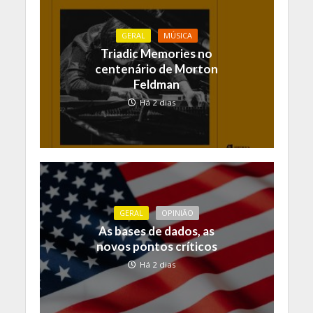
GERAL
MÚSICA
Triadic Memories no
centenário de Morton
Feldman
Há 2 dias
GERAL
OPINIÃO
As bases de dados, as
novos pontos críticos
Há 2 dias