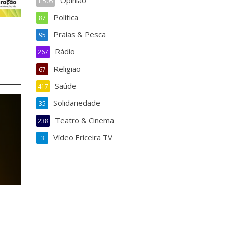
Opinião
1.505
Política
87
Praias & Pesca
95
Rádio
267
Religião
67
Saúde
417
Solidariedade
35
Teatro & Cinema
238
Vídeo Ericeira TV
3