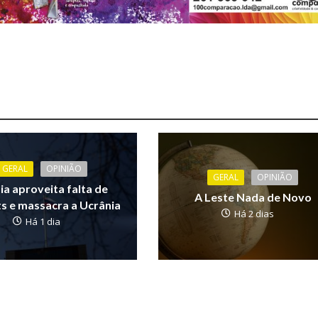
GERAL
OPINIÃO
GERAL
OPINIÃO
ia aproveita falta de
A Leste Nada de Novo
ts e massacra a Ucrânia
Há 2 dias
Há 1 dia