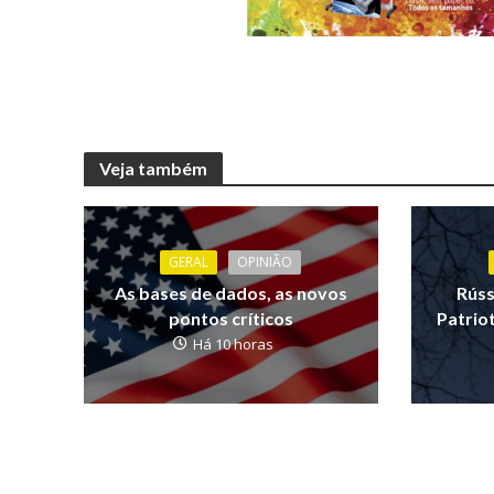
Veja também
GERAL
OPINIÃO
As bases de dados, as novos
Rúss
pontos críticos
Patrio
Há 10 horas