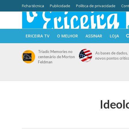
Ficha técnica
Publicidade
Política de privacidade
Cont
ERICEIRA TV
O MELHOR
ASSINAR
LOJA
Triadic Memories no
As bases de dados, 
centenário de Morton
novos pontos crític
Feldman
Ideol