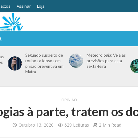
actos
Assinar
Loja
Segundo suspeito de
Meteorologia: Veja as
as
roubos a idosos em
previsões para esta
os
prisão preventiva em
sexta-feira
Mafra
OPINIÃO
ogias à parte, tratem os d
Outubro 13, 2020
629 Leituras
2 Min Read