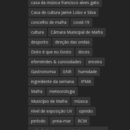
casa da música francisco alves gato
Casa de cultura Jaime Lobo e Silva
concelho de mafra
covid-19
cultura
Câmara Municipal de Mafra
desporto
direção das ondas
Disto é que eu Gosto
doces
efemérides & curiosidades
ericeira
Gastronomia
GNR
humidade
ingrediente da semana
IPMA
Mafra
meteorologia
Município de Mafra
música
nível de exposição UV
opinião
período
preia-mar
RCM