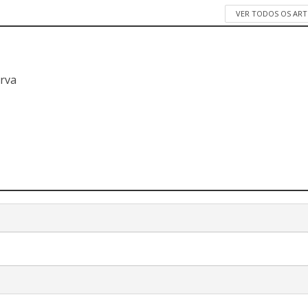
VER TODOS OS AR
a
erva