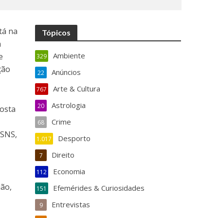
tá na
Tópicos
a
Ambiente
e
329
ção
Anúncios
22
Arte & Cultura
767
Astrologia
20
posta
Crime
68
 SNS,
Desporto
1.017
Direito
7
Economia
112
ião,
Efemérides & Curiosidades
151
Entrevistas
9