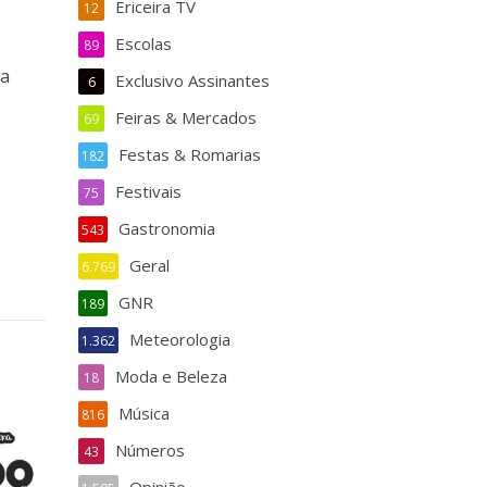
Ericeira TV
12
Escolas
89
ja
Exclusivo Assinantes
6
Feiras & Mercados
69
Festas & Romarias
182
Festivais
75
Gastronomia
543
Geral
6.769
GNR
189
Meteorologia
1.362
Moda e Beleza
18
Música
816
Números
43