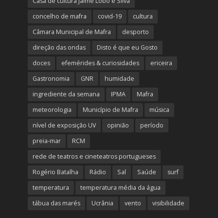
Casa de cultura Jaime Lobo e Silva
concelho de mafra
covid-19
cultura
Câmara Municipal de Mafra
desporto
direção das ondas
Disto é que eu Gosto
doces
efemérides & curiosidades
ericeira
Gastronomia
GNR
humidade
ingrediente da semana
IPMA
Mafra
meteorologia
Município de Mafra
música
nível de exposição UV
opinião
período
preia-mar
RCM
rede de teatros e cineteatros portugueses
Rogério Batalha
Rádio
Sal
Saúde
surf
temperatura
temperatura média da água
tábua das marés
Ucrânia
vento
visibilidade