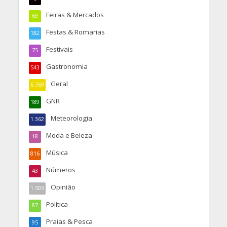
Feiras & Mercados
69
Festas & Romarias
182
Festivais
75
Gastronomia
543
Geral
6.769
GNR
189
Meteorologia
1.362
Moda e Beleza
18
Música
816
Números
43
Opinião
1.505
Política
87
Praias & Pesca
95