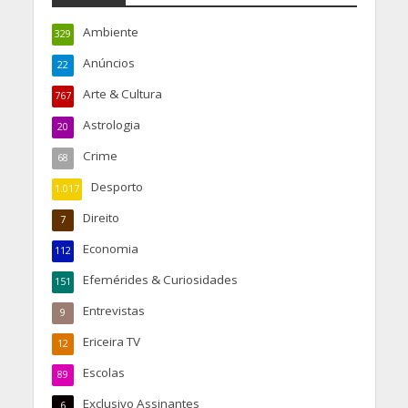
Ambiente
329
Anúncios
22
Arte & Cultura
767
Astrologia
20
Crime
68
Desporto
1.017
Direito
7
Economia
112
Efemérides & Curiosidades
151
Entrevistas
9
Ericeira TV
12
Escolas
89
Exclusivo Assinantes
6