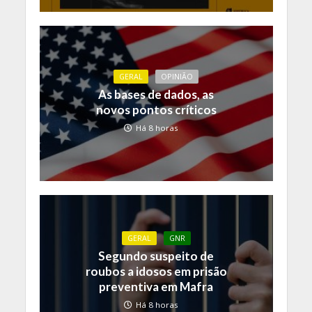
GERAL
OPINIÃO
As bases de dados, as
novos pontos críticos
Há 8 horas
GERAL
GNR
Segundo suspeito de
roubos a idosos em prisão
preventiva em Mafra
Há 8 horas