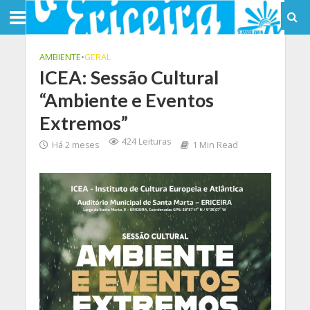
AMBIENTE
•
GERAL
ICEA: Sessão Cultural
“Ambiente e Eventos
Extremos”
424 Leituras
Há 2 meses
1 Min Read