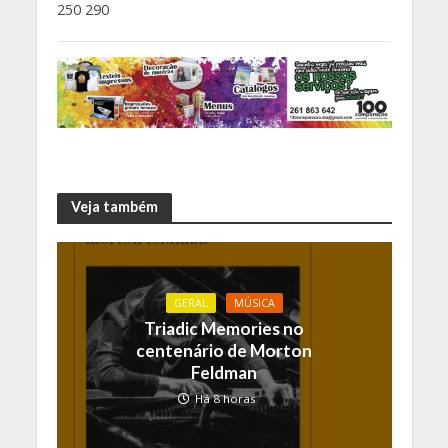
250 290
Veja também
GERAL
MÚSICA
Triadic Memories no
centenário de Morton
Feldman
Há 8 horas