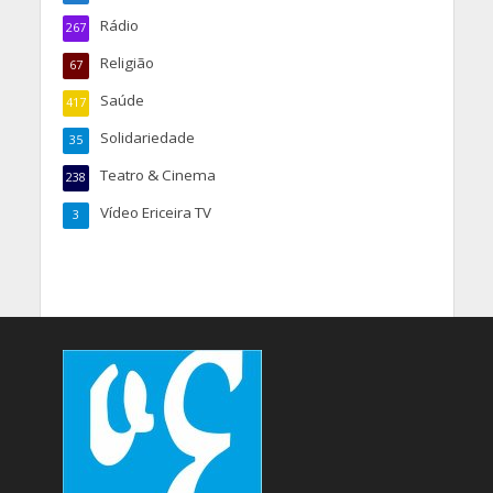
Rádio
267
Religião
67
Saúde
417
Solidariedade
35
Teatro & Cinema
238
Vídeo Ericeira TV
3