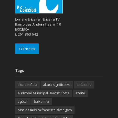
Jornal o Ericeira :: Ericeira TV
Bairro das Andorinhas, nº 10
ERICEIRA
t. 261 863 642
O Ericeira
Tags
altura média
altura significativa
ambiente
Auditório Municipal Beatriz Costa
azeite
açúcar
baixa-mar
casa da música francisco alves gato