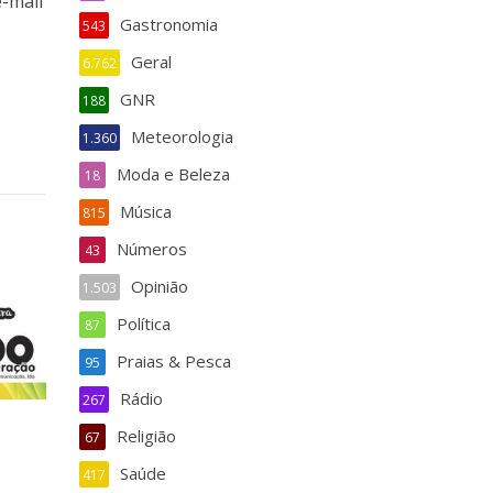
e-mail
Gastronomia
543
Geral
6.762
GNR
188
Meteorologia
1.360
Moda e Beleza
18
Música
815
Números
43
Opinião
1.503
Política
87
Praias & Pesca
95
Rádio
267
Religião
67
Saúde
417