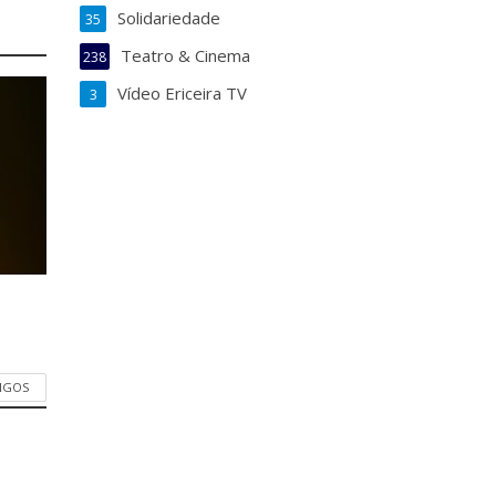
Solidariedade
35
Teatro & Cinema
238
Vídeo Ericeira TV
3
TIGOS