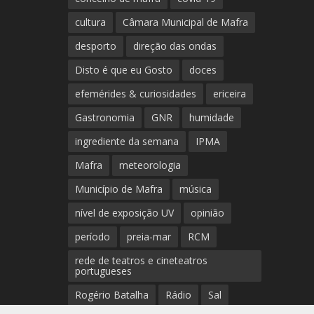
cultura
Câmara Municipal de Mafra
desporto
direção das ondas
Disto é que eu Gosto
doces
efemérides & curiosidades
ericeira
Gastronomia
GNR
humidade
ingrediente da semana
IPMA
Mafra
meteorologia
Município de Mafra
música
nível de exposição UV
opinião
período
preia-mar
RCM
rede de teatros e cineteatros
portugueses
Rogério Batalha
Rádio
Sal