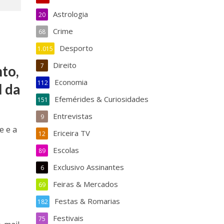
Astrologia
20
Crime
68
Desporto
1.015
Direito
7
to,
Economia
112
l da
Efemérides & Curiosidades
151
Entrevistas
9
e e a
Ericeira TV
12
Escolas
89
Exclusivo Assinantes
6
Feiras & Mercados
69
Festas & Romarias
182
Festivais
75