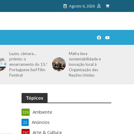
Agosto 6, 2026
Luzes, câmara…
Mafra leva
prémio: o
sustentabilidade e
encerramento do 15.ª
inovação local à
Portuguese Surf Film
Organização das
Festival
Nações Unidas
Tópicos
Ambiente
329
Anúncios
22
Arte & Cultura
767