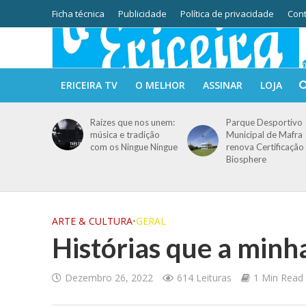
Ficha técnica
Publicidade
Política de privacidade
Cont
ERICEIRA TV
O MELHOR
ASSINAR
LOJA
Raízes que nos unem:
Parque Desportivo
música e tradição
Municipal de Mafra
com os Ningue Ningue
renova Certificação
Biosphere
ARTE & CULTURA
•
GERAL
Histórias que a minh
Dezembro 26, 2022
614 Leituras
1 Min Read