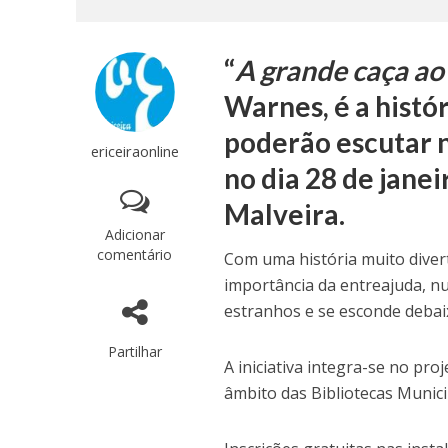
“
A grande caça a
Warnes, é a histór
poderão escutar n
ericeiraonline
no dia 28 de janei
Malveira.
Adicionar
comentário
Com uma história muito divert
importância da entreajuda, n
estranhos e se esconde deba
Partilhar
A iniciativa integra-se no proj
âmbito das Bibliotecas Munici