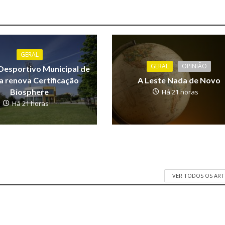
GERAL
GERAL
OPINIÃO
Desportivo Municipal de
 renova Certificação
A Leste Nada de Novo
Biosphere
Há 21 horas
Há 21 horas
VER TODOS OS AR