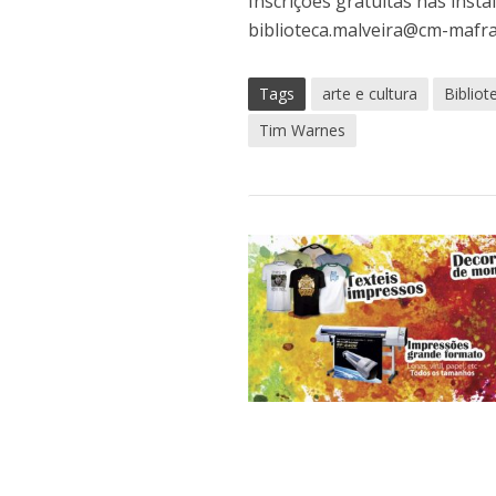
Inscrições gratuitas nas insta
biblioteca.malveira@cm-mafra
Tags
arte e cultura
Bibliot
Tim Warnes