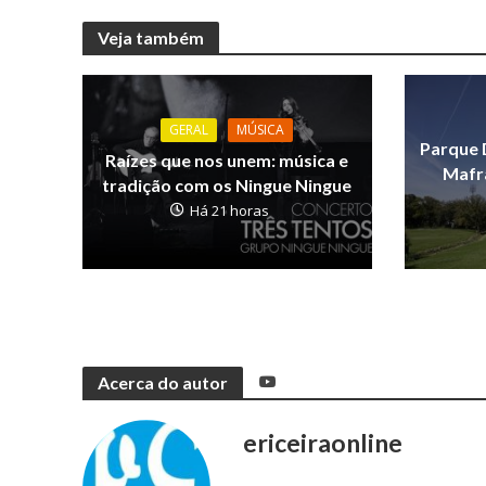
Veja também
GERAL
MÚSICA
Parque 
Raízes que nos unem: música e
Mafra
tradição com os Ningue Ningue
Há 21 horas
Acerca do autor
ericeiraonline