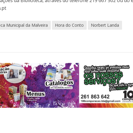
lações da Biblioteca, através do telefone 219 667 502 ou do 
.pt
eca Municipal da Malveira
Hora do Conto
Norbert Landa