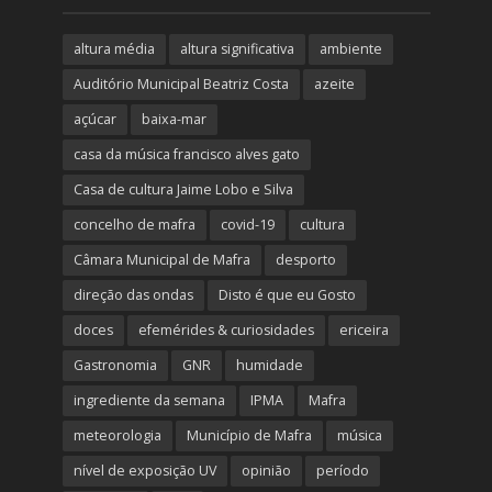
altura média
altura significativa
ambiente
Auditório Municipal Beatriz Costa
azeite
açúcar
baixa-mar
casa da música francisco alves gato
Casa de cultura Jaime Lobo e Silva
concelho de mafra
covid-19
cultura
Câmara Municipal de Mafra
desporto
direção das ondas
Disto é que eu Gosto
doces
efemérides & curiosidades
ericeira
Gastronomia
GNR
humidade
ingrediente da semana
IPMA
Mafra
meteorologia
Município de Mafra
música
nível de exposição UV
opinião
período