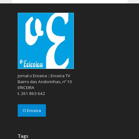
Jornal o Ericeira :: Ericeira TV
Bairro das Andorinhas, nº 10
ERICEIRA
t. 261 863 642
O Ericeira
Tags