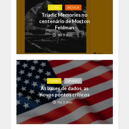
GERAL
MÚSICA
Triadic Memories no
centenário de Morton
Feldman
Há 3 dias
GERAL
OPINIÃO
As bases de dados, as
novos pontos críticos
Há 3 dias