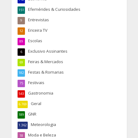
Efemérides & Curiosidades
151
Entrevistas
9
Ericeira TV
12
Escolas
89
Exclusivo Assinantes
6
Feiras & Mercados
69
Festas & Romarias
182
Festivais
75
Gastronomia
543
Geral
6.769
GNR
189
Meteorologia
1.362
Moda e Beleza
18