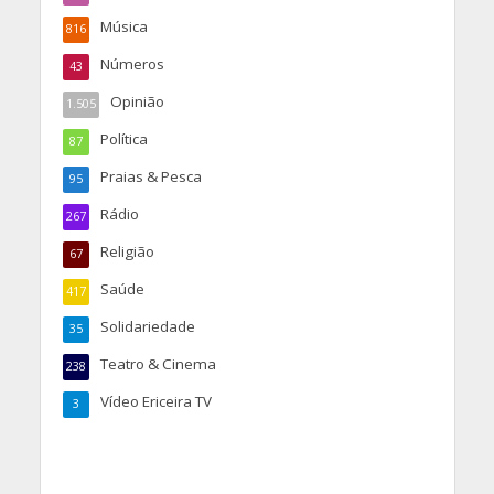
Música
816
Números
43
Opinião
1.505
Política
87
Praias & Pesca
95
Rádio
267
Religião
67
Saúde
417
Solidariedade
35
Teatro & Cinema
238
Vídeo Ericeira TV
3