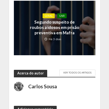
GERAL
GNR
Segundo suspeito de
roubos a idosos em prisão
preventiva em Mafra
Há 3 dias
VER TODOS OS ARTIGOS
Acerca do autor
Carlos Sousa