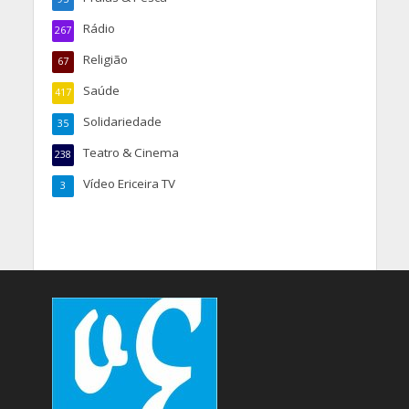
Rádio
267
Religião
67
Saúde
417
Solidariedade
35
Teatro & Cinema
238
Vídeo Ericeira TV
3