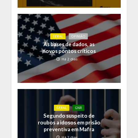
GERAL
OPINIÃO
As bases de dados, as
novos pontos críticos
Há 2 dias
GERAL
GNR
Segundo suspeito de
roubos a idosos em prisão
preventiva em Mafra
Há 2 dias