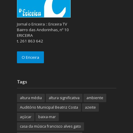
Jornal o Ericeira :: Ericeira TV
Bairro das Andorinhas, nº 10
ERICEIRA
t. 261 863 642
O Ericeira
Tags
altura média
altura significativa
ambiente
Auditório Municipal Beatriz Costa
azeite
açúcar
baixa-mar
casa da música francisco alves gato