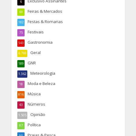
Exclusivo Assinantes
6
Feiras & Mercados
69
Festas & Romarias
182
Festivais
75
Gastronomia
543
Geral
6.769
GNR
189
Meteorologia
1.362
Moda e Beleza
18
Música
816
Números
43
Opinião
1.505
Política
87
Praias & Pesca
95