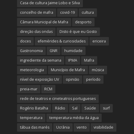
Casa de cultura Jaime Lobo e Silva
concelho de mafra
covid-19
cultura
Câmara Municipal de Mafra
desporto
direção das ondas
Disto é que eu Gosto
doces
efemérides & curiosidades
ericeira
Gastronomia
GNR
humidade
ingrediente da semana
IPMA
Mafra
meteorologia
Município de Mafra
música
nível de exposição UV
opinião
período
preia-mar
RCM
rede de teatros e cineteatros portugueses
Rogério Batalha
Rádio
Sal
Saúde
surf
temperatura
temperatura média da água
tábua das marés
Ucrânia
vento
visibilidade