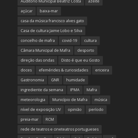
Auditório Municipal Beatriz Costa
azeite
açúcar
baixa-mar
casa da música francisco alves gato
Casa de cultura Jaime Lobo e Silva
concelho de mafra
covid-19
cultura
Câmara Municipal de Mafra
desporto
direção das ondas
Disto é que eu Gosto
doces
efemérides & curiosidades
ericeira
Gastronomia
GNR
humidade
ingrediente da semana
IPMA
Mafra
meteorologia
Município de Mafra
música
nível de exposição UV
opinião
período
preia-mar
RCM
rede de teatros e cineteatros portugueses