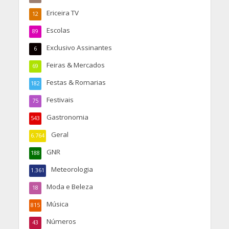
Ericeira TV
12
Escolas
89
Exclusivo Assinantes
6
Feiras & Mercados
69
Festas & Romarias
182
Festivais
75
Gastronomia
543
Geral
6.764
GNR
188
Meteorologia
1.361
Moda e Beleza
18
Música
815
Números
43