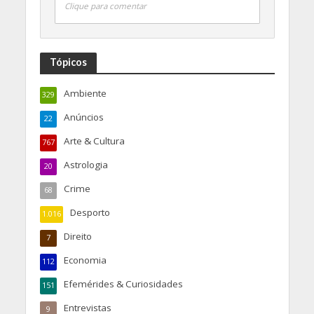
Clique para comentar
Tópicos
Ambiente
329
Anúncios
22
Arte & Cultura
767
Astrologia
20
Crime
68
Desporto
1.016
Direito
7
Economia
112
Efemérides & Curiosidades
151
Entrevistas
9