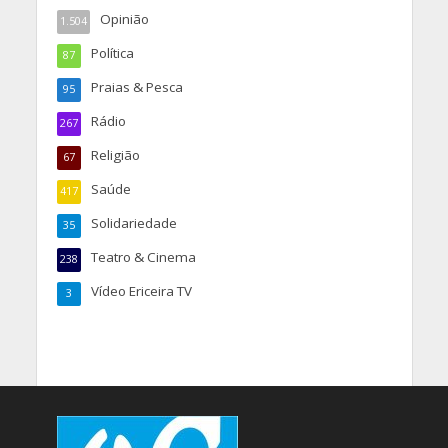
Opinião
1.504
Política
87
Praias & Pesca
95
Rádio
267
Religião
67
Saúde
417
Solidariedade
35
Teatro & Cinema
238
Vídeo Ericeira TV
3