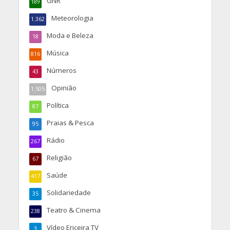
GNR
189
Meteorologia
1.362
Moda e Beleza
18
Música
816
Números
43
Opinião
1.505
Política
87
Praias & Pesca
95
Rádio
267
Religião
67
Saúde
417
Solidariedade
35
Teatro & Cinema
238
Vídeo Ericeira TV
3