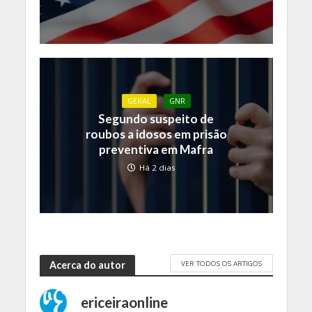
GERAL
GNR
Segundo suspeito de
roubos a idosos em prisão
preventiva em Mafra
Há 2 dias
VER TODOS OS ARTIGOS
Acerca do autor
ericeiraonline