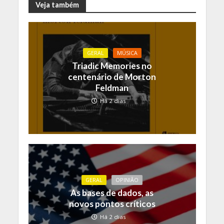
Veja também
GERAL
MÚSICA
Triadic Memories no
centenário de Morton
Feldman
Há 2 dias
GERAL
OPINIÃO
As bases de dados, as
novos pontos críticos
Há 2 dias