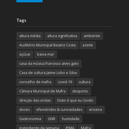
Tags
altura média
altura significativa
ambiente
Auditório Municipal Beatriz Costa
azeite
açúcar
baixa-mar
casa da música francisco alves gato
Casa de cultura Jaime Lobo e Silva
concelho de mafra
covid-19
cultura
Câmara Municipal de Mafra
desporto
direção das ondas
Disto é que eu Gosto
doces
efemérides & curiosidades
ericeira
Gastronomia
GNR
humidade
ingrediente da semana
IPMA
Mafra