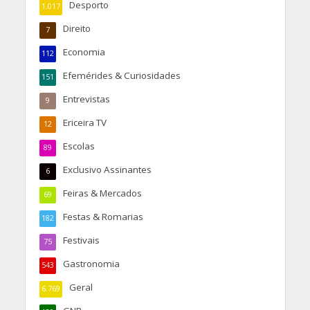
Desporto
1.017
Direito
7
Economia
112
Efemérides & Curiosidades
151
Entrevistas
9
Ericeira TV
12
Escolas
89
Exclusivo Assinantes
6
Feiras & Mercados
69
Festas & Romarias
182
Festivais
75
Gastronomia
543
Geral
6.769