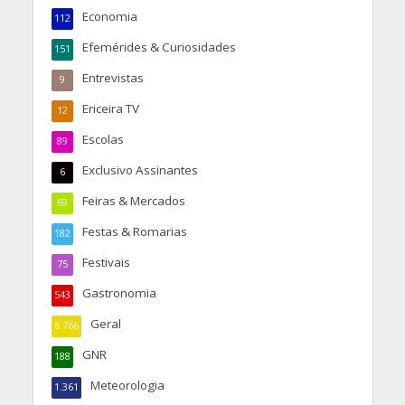
Economia
112
Efemérides & Curiosidades
151
Entrevistas
9
Ericeira TV
12
Escolas
89
Exclusivo Assinantes
6
Feiras & Mercados
69
Festas & Romarias
182
Festivais
75
Gastronomia
543
Geral
6.766
GNR
188
Meteorologia
1.361