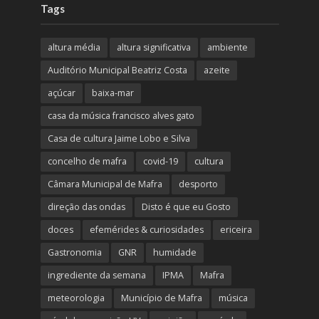
Tags
altura média
altura significativa
ambiente
Auditório Municipal Beatriz Costa
azeite
açúcar
baixa-mar
casa da música francisco alves gato
Casa de cultura Jaime Lobo e Silva
concelho de mafra
covid-19
cultura
Câmara Municipal de Mafra
desporto
direção das ondas
Disto é que eu Gosto
doces
efemérides & curiosidades
ericeira
Gastronomia
GNR
humidade
ingrediente da semana
IPMA
Mafra
meteorologia
Município de Mafra
música