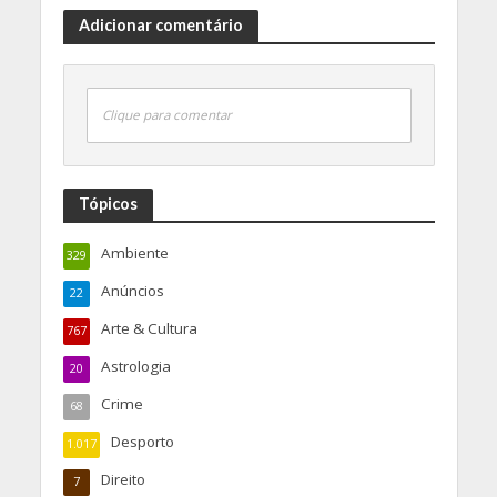
Adicionar comentário
Clique para comentar
Tópicos
Ambiente
329
Anúncios
22
Arte & Cultura
767
Astrologia
20
Crime
68
Desporto
1.017
Direito
7