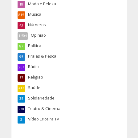
Moda e Beleza
18
Música
815
Números
43
Opinião
1.504
Política
87
Praias & Pesca
95
Rádio
267
Religião
67
Saúde
417
Solidariedade
35
Teatro & Cinema
238
Vídeo Ericeira TV
3