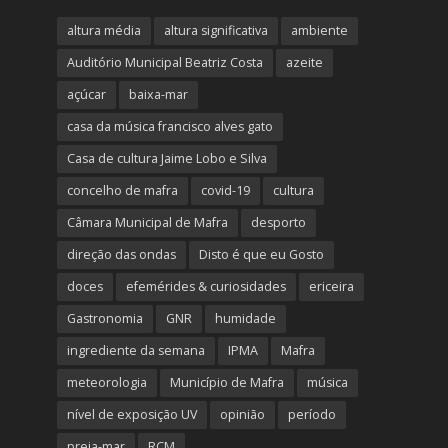
altura média
altura significativa
ambiente
Auditório Municipal Beatriz Costa
azeite
açúcar
baixa-mar
casa da música francisco alves gato
Casa de cultura Jaime Lobo e Silva
concelho de mafra
covid-19
cultura
Câmara Municipal de Mafra
desporto
direção das ondas
Disto é que eu Gosto
doces
efemérides & curiosidades
ericeira
Gastronomia
GNR
humidade
ingrediente da semana
IPMA
Mafra
meteorologia
Município de Mafra
música
nível de exposição UV
opinião
período
preia-mar
RCM