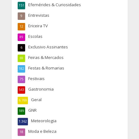
Efemérides & Curiosidades
151
Entrevistas
9
Ericeira TV
12
Escolas
89
Exclusivo Assinantes
6
Feiras & Mercados
69
Festas & Romarias
182
Festivais
75
Gastronomia
543
Geral
6.769
GNR
189
Meteorologia
1.362
Moda e Beleza
18