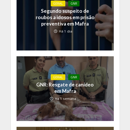
GERAL
GNR
Segundo suspeito de
roubos a idosos em prisão
preventiva em Mafra
Há 1 dia
GERAL
GNR
GNR: Resgate de canídeo
em Mafra
Há 1 semana