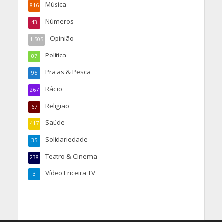
Música
816
Números
43
Opinião
1.505
Política
87
Praias & Pesca
95
Rádio
267
Religião
67
Saúde
417
Solidariedade
35
Teatro & Cinema
238
Vídeo Ericeira TV
3